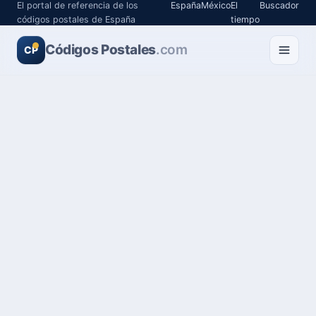
El portal de referencia de los
España
México
El
Buscador
códigos postales de España
tiempo
Códigos Postales
.com
CP