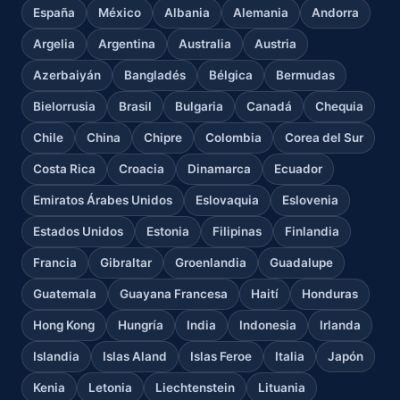
España
México
Albania
Alemania
Andorra
Argelia
Argentina
Australia
Austria
Azerbaiyán
Bangladés
Bélgica
Bermudas
Bielorrusia
Brasil
Bulgaria
Canadá
Chequia
Chile
China
Chipre
Colombia
Corea del Sur
Costa Rica
Croacia
Dinamarca
Ecuador
Emiratos Árabes Unidos
Eslovaquia
Eslovenia
Estados Unidos
Estonia
Filipinas
Finlandia
Francia
Gibraltar
Groenlandia
Guadalupe
Guatemala
Guayana Francesa
Haití
Honduras
Hong Kong
Hungría
India
Indonesia
Irlanda
Islandia
Islas Aland
Islas Feroe
Italia
Japón
Kenia
Letonia
Liechtenstein
Lituania