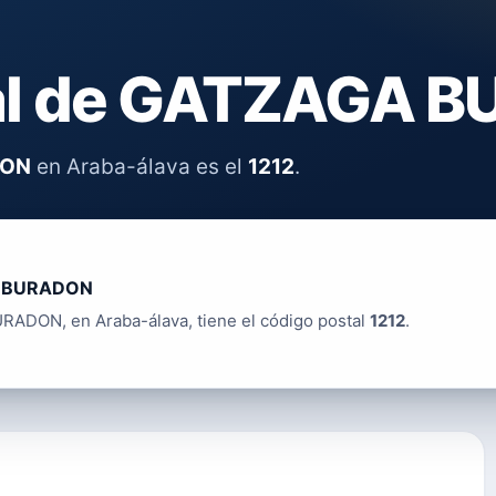
tal de GATZAGA 
DON
en Araba-álava es el
1212
.
 BURADON
ADON, en Araba-álava, tiene el código postal
1212
.