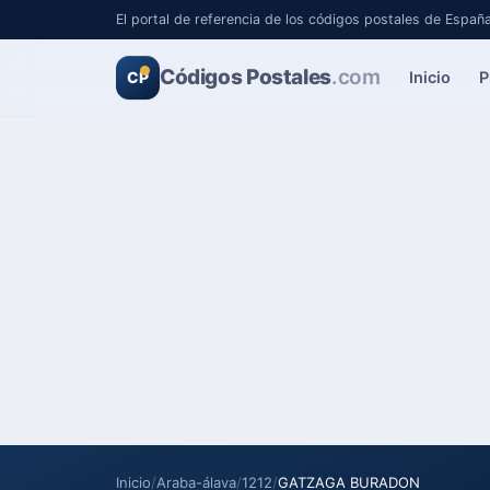
El portal de referencia de los códigos postales de Españ
Códigos Postales
.com
Inicio
P
CP
Inicio
/
Araba-álava
/
1212
/
GATZAGA BURADON