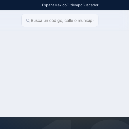
España
México
El tiempo
Buscador