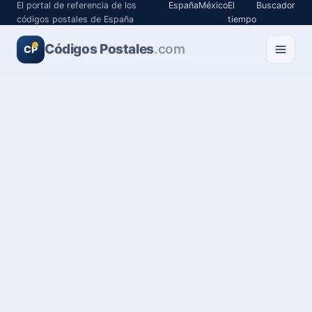
El portal de referencia de los
España
México
El
Buscador
códigos postales de España
tiempo
Códigos Postales
.com
CP