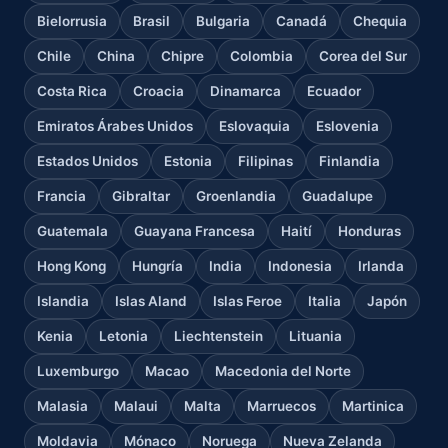
Bielorrusia
Brasil
Bulgaria
Canadá
Chequia
Chile
China
Chipre
Colombia
Corea del Sur
Costa Rica
Croacia
Dinamarca
Ecuador
Emiratos Árabes Unidos
Eslovaquia
Eslovenia
Estados Unidos
Estonia
Filipinas
Finlandia
Francia
Gibraltar
Groenlandia
Guadalupe
Guatemala
Guayana Francesa
Haití
Honduras
Hong Kong
Hungría
India
Indonesia
Irlanda
Islandia
Islas Aland
Islas Feroe
Italia
Japón
Kenia
Letonia
Liechtenstein
Lituania
Luxemburgo
Macao
Macedonia del Norte
Malasia
Malaui
Malta
Marruecos
Martinica
Moldavia
Mónaco
Noruega
Nueva Zelanda