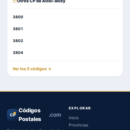
Otros CP de Alcoi-alcoy
3800
3801
3802
3804
Ver los 5 códigos →
EXPLORAR
Códigos
.com
CP
Inicio
Postales
Provincias