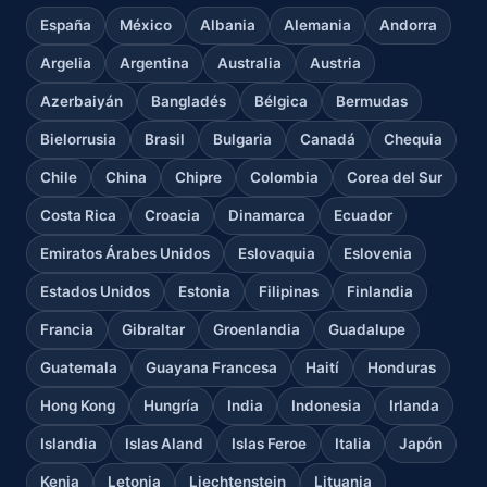
España
México
Albania
Alemania
Andorra
Argelia
Argentina
Australia
Austria
Azerbaiyán
Bangladés
Bélgica
Bermudas
Bielorrusia
Brasil
Bulgaria
Canadá
Chequia
Chile
China
Chipre
Colombia
Corea del Sur
Costa Rica
Croacia
Dinamarca
Ecuador
Emiratos Árabes Unidos
Eslovaquia
Eslovenia
Estados Unidos
Estonia
Filipinas
Finlandia
Francia
Gibraltar
Groenlandia
Guadalupe
Guatemala
Guayana Francesa
Haití
Honduras
Hong Kong
Hungría
India
Indonesia
Irlanda
Islandia
Islas Aland
Islas Feroe
Italia
Japón
Kenia
Letonia
Liechtenstein
Lituania