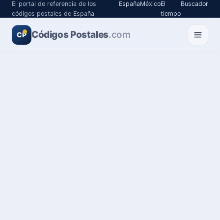
El portal de referencia de los
España
México
El
Buscador
códigos postales de España
tiempo
Códigos Postales
.com
CP