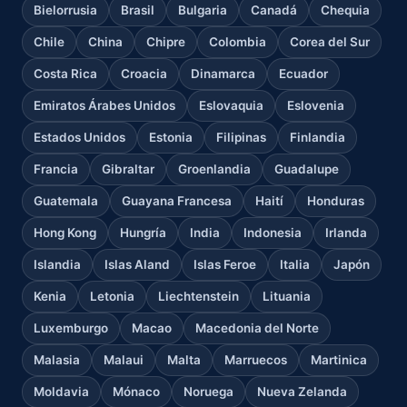
Bielorrusia
Brasil
Bulgaria
Canadá
Chequia
Chile
China
Chipre
Colombia
Corea del Sur
Costa Rica
Croacia
Dinamarca
Ecuador
Emiratos Árabes Unidos
Eslovaquia
Eslovenia
Estados Unidos
Estonia
Filipinas
Finlandia
Francia
Gibraltar
Groenlandia
Guadalupe
Guatemala
Guayana Francesa
Haití
Honduras
Hong Kong
Hungría
India
Indonesia
Irlanda
Islandia
Islas Aland
Islas Feroe
Italia
Japón
Kenia
Letonia
Liechtenstein
Lituania
Luxemburgo
Macao
Macedonia del Norte
Malasia
Malaui
Malta
Marruecos
Martinica
Moldavia
Mónaco
Noruega
Nueva Zelanda