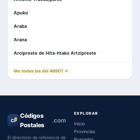
Apuko
Araba
Arana
Arcipreste de Hita-htako Artzipreste
Ver todas las del 48901 →
EXPLORAR
Códigos
.com
CP
Inicio
Postales
Provincias
El directorio de referencia de
Buscador