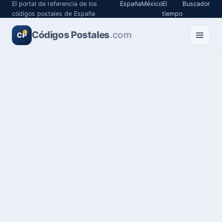
El portal de referencia de los
España
México
El
Buscador
códigos postales de España
tiempo
Códigos Postales
.com
CP