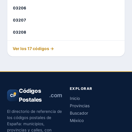
03206
03207
03208
Ver los 17 códigos →
EXPLORAR
Códigos
.com
CP
Inicio
Postales
Provincias
El directorio de referencia de
Buscador
los códigos postales de
México
España: municipios,
provincias y calles, con