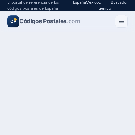
El portal de referencia de los
España
México
El
Buscador
códigos postales de España
tiempo
Códigos Postales
.com
CP