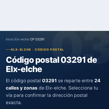
0
Inicio
/
Elx-elche
/
CP 03291
ELX-ELCHE · CÓDIGO POSTAL
Código postal 03291 de
Elx-elche
El código postal
03291
se reparte entre
24
calles y zonas
de Elx-elche. Selecciona tu
vía para confirmar la dirección postal
exacta.