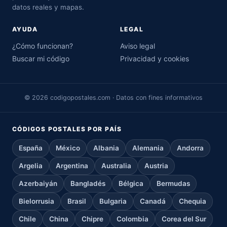
datos reales y mapas.
AYUDA
LEGAL
¿Cómo funcionan?
Aviso legal
Buscar mi código
Privacidad y cookies
© 2026 codigopostales.com · Datos con fines informativos
CÓDIGOS POSTALES POR PAÍS
España
México
Albania
Alemania
Andorra
Argelia
Argentina
Australia
Austria
Azerbaiyán
Bangladés
Bélgica
Bermudas
Bielorrusia
Brasil
Bulgaria
Canadá
Chequia
Chile
China
Chipre
Colombia
Corea del Sur