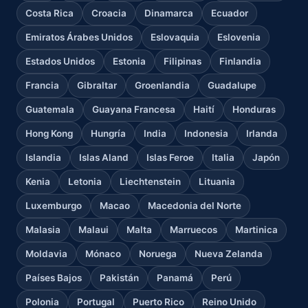
Costa Rica
Croacia
Dinamarca
Ecuador
Emiratos Árabes Unidos
Eslovaquia
Eslovenia
Estados Unidos
Estonia
Filipinas
Finlandia
Francia
Gibraltar
Groenlandia
Guadalupe
Guatemala
Guayana Francesa
Haití
Honduras
Hong Kong
Hungría
India
Indonesia
Irlanda
Islandia
Islas Aland
Islas Feroe
Italia
Japón
Kenia
Letonia
Liechtenstein
Lituania
Luxemburgo
Macao
Macedonia del Norte
Malasia
Malaui
Malta
Marruecos
Martinica
Moldavia
Mónaco
Noruega
Nueva Zelanda
Países Bajos
Pakistán
Panamá
Perú
Polonia
Portugal
Puerto Rico
Reino Unido