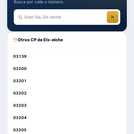
Busca por calle o número.
Ir
Otros CP de Elx-elche
03139
03200
03201
03202
03203
03204
03205