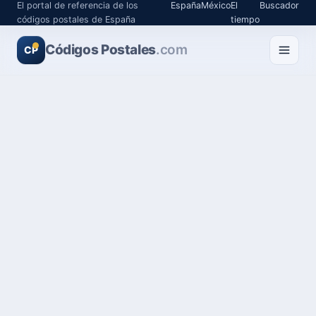
El portal de referencia de los
España
México
El
Buscador
códigos postales de España
tiempo
Códigos Postales
.com
CP