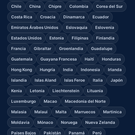
Chile
China
Chipre
Colombia
Corea del Sur
Costa Rica
Croacia
Dinamarca
Ecuador
Emiratos Árabes Unidos
Eslovaquia
Eslovenia
Estados Unidos
Estonia
Filipinas
Finlandia
Francia
Gibraltar
Groenlandia
Guadalupe
Guatemala
Guayana Francesa
Haití
Honduras
Hong Kong
Hungría
India
Indonesia
Irlanda
Islandia
Islas Aland
Islas Feroe
Italia
Japón
Kenia
Letonia
Liechtenstein
Lituania
Luxemburgo
Macao
Macedonia del Norte
Malasia
Malaui
Malta
Marruecos
Martinica
Moldavia
Mónaco
Noruega
Nueva Zelanda
Países Bajos
Pakistán
Panamá
Perú