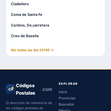
Cladellers
Coma de Santa Fe
Corbins, De,carretera
Creu de Basella
Ver todas las del 25195 →
EXPLORAR
Códigos
.com
CP
Inicio
Postales
Provincias
El directorio de referencia de
Buscador
los códigos postales de
México