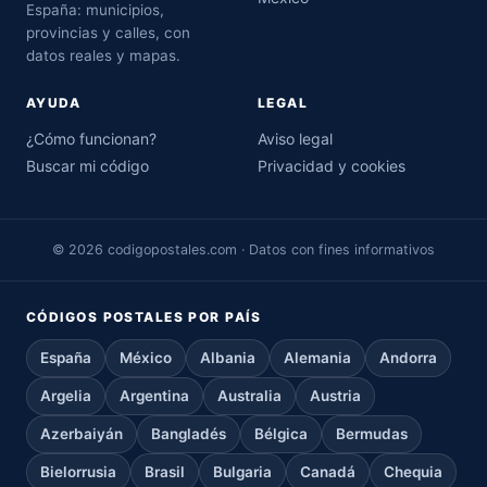
España: municipios,
provincias y calles, con
datos reales y mapas.
AYUDA
LEGAL
¿Cómo funcionan?
Aviso legal
Buscar mi código
Privacidad y cookies
© 2026 codigopostales.com · Datos con fines informativos
CÓDIGOS POSTALES POR PAÍS
España
México
Albania
Alemania
Andorra
Argelia
Argentina
Australia
Austria
Azerbaiyán
Bangladés
Bélgica
Bermudas
Bielorrusia
Brasil
Bulgaria
Canadá
Chequia