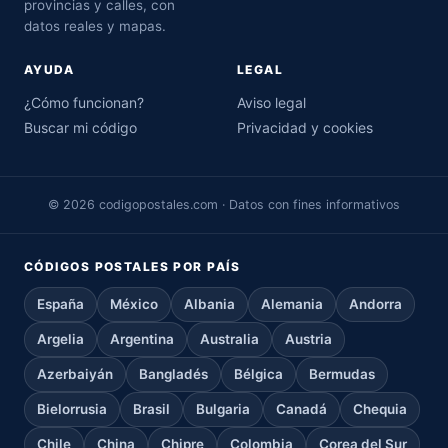
provincias y calles, con
datos reales y mapas.
AYUDA
LEGAL
¿Cómo funcionan?
Aviso legal
Buscar mi código
Privacidad y cookies
© 2026 codigopostales.com · Datos con fines informativos
CÓDIGOS POSTALES POR PAÍS
España
México
Albania
Alemania
Andorra
Argelia
Argentina
Australia
Austria
Azerbaiyán
Bangladés
Bélgica
Bermudas
Bielorrusia
Brasil
Bulgaria
Canadá
Chequia
Chile
China
Chipre
Colombia
Corea del Sur