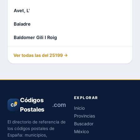
Avet, L'
Baladre
Baldomer Gili I Roig
Ver todas las del 25199 →
EXPLORAR
Códigos
.com
CP
Inicio
Postales
Provincias
El directorio de referencia de
Buscador
los códigos postales de
México
España: municipios,