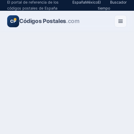
El portal de referencia de los
España
México
El
Buscador
códigos postales de España
tiempo
Códigos Postales
.com
CP