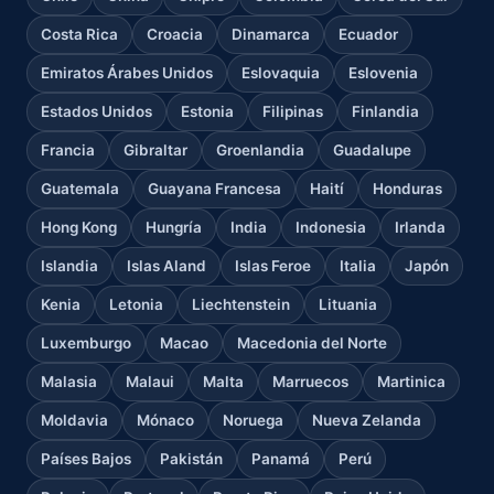
Costa Rica
Croacia
Dinamarca
Ecuador
Emiratos Árabes Unidos
Eslovaquia
Eslovenia
Estados Unidos
Estonia
Filipinas
Finlandia
Francia
Gibraltar
Groenlandia
Guadalupe
Guatemala
Guayana Francesa
Haití
Honduras
Hong Kong
Hungría
India
Indonesia
Irlanda
Islandia
Islas Aland
Islas Feroe
Italia
Japón
Kenia
Letonia
Liechtenstein
Lituania
Luxemburgo
Macao
Macedonia del Norte
Malasia
Malaui
Malta
Marruecos
Martinica
Moldavia
Mónaco
Noruega
Nueva Zelanda
Países Bajos
Pakistán
Panamá
Perú