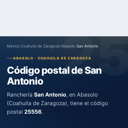
2
México
/
Coahuila de Zaragoza
/
Abasolo
/
San Antonio
ABASOLO · COAHUILA DE ZARAGOZA
Código postal de San
Antonio
Ranchería
San Antonio
, en Abasolo
(Coahuila de Zaragoza), tiene el código
postal
25556
.