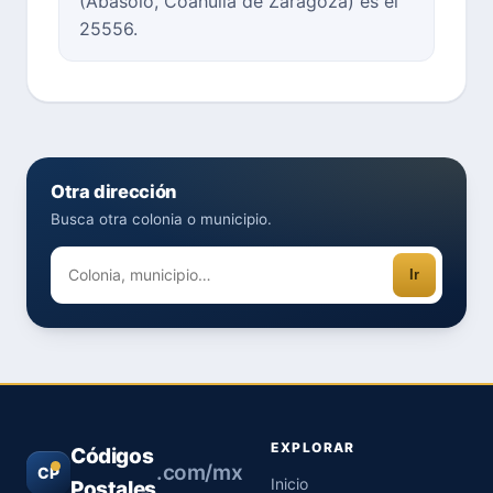
(Abasolo, Coahuila de Zaragoza) es el
25556.
Otra dirección
Busca otra colonia o municipio.
Ir
EXPLORAR
Códigos
.com/mx
CP
Inicio
Postales