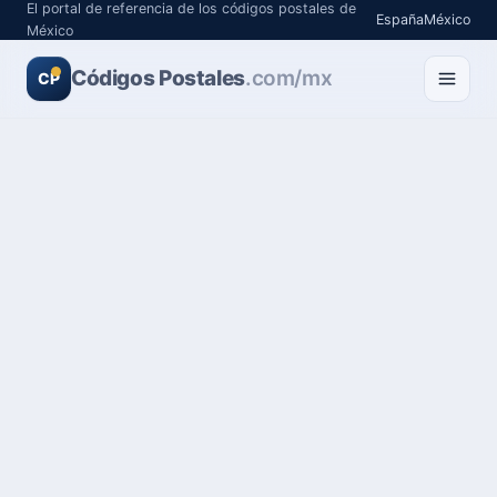
El portal de referencia de los códigos postales de
España
México
México
Códigos Postales
.com/mx
CP