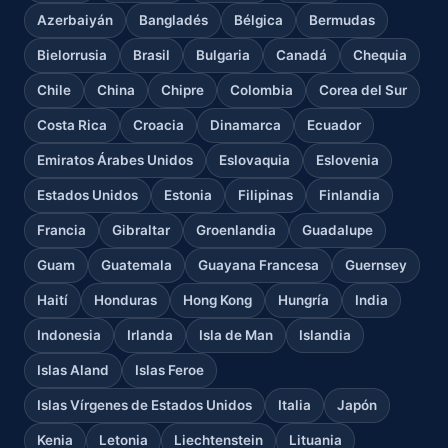
Azerbaiyán
Bangladés
Bélgica
Bermudas
Bielorrusia
Brasil
Bulgaria
Canadá
Chequia
Chile
China
Chipre
Colombia
Corea del Sur
Costa Rica
Croacia
Dinamarca
Ecuador
Emiratos Árabes Unidos
Eslovaquia
Eslovenia
Estados Unidos
Estonia
Filipinas
Finlandia
Francia
Gibraltar
Groenlandia
Guadalupe
Guam
Guatemala
Guayana Francesa
Guernsey
Haití
Honduras
Hong Kong
Hungría
India
Indonesia
Irlanda
Isla de Man
Islandia
Islas Aland
Islas Feroe
Islas Vírgenes de Estados Unidos
Italia
Japón
Kenia
Letonia
Liechtenstein
Lituania