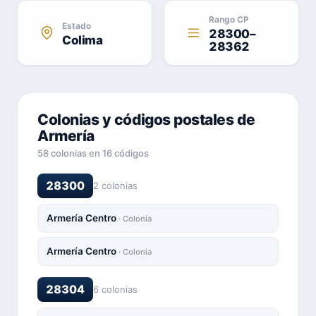
Rango CP
Estado
28300–
Colima
28362
Colonias y códigos postales de
Armería
58 colonias en 16 códigos
28300
2 colonias
Armería Centro
· Colonia
Armería Centro
· Colonia
28304
6 colonias