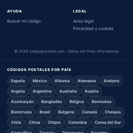
AYUDA
LEGAL
Buscar mi código
Aviso legal
Privacidad y cookies
© 2026 codigopostales.com · Datos con fines informativos
CÓDIGOS POSTALES POR PAÍS
España
México
Albania
Alemania
Andorra
Argelia
Argentina
Australia
Austria
Azerbaiyán
Bangladés
Bélgica
Bermudas
Bielorrusia
Brasil
Bulgaria
Canadá
Chequia
Chile
China
Chipre
Colombia
Corea del Sur
Costa Rica
Croacia
Dinamarca
Ecuador