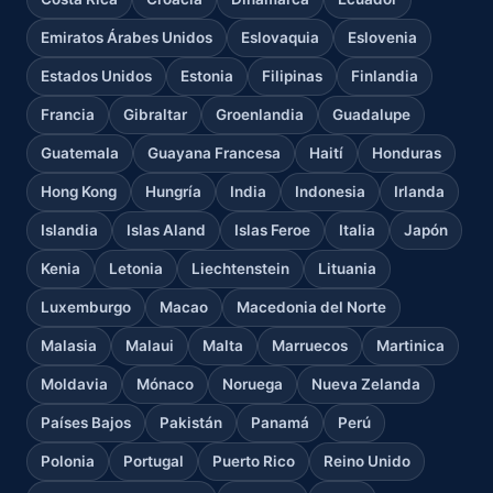
Emiratos Árabes Unidos
Eslovaquia
Eslovenia
Estados Unidos
Estonia
Filipinas
Finlandia
Francia
Gibraltar
Groenlandia
Guadalupe
Guatemala
Guayana Francesa
Haití
Honduras
Hong Kong
Hungría
India
Indonesia
Irlanda
Islandia
Islas Aland
Islas Feroe
Italia
Japón
Kenia
Letonia
Liechtenstein
Lituania
Luxemburgo
Macao
Macedonia del Norte
Malasia
Malaui
Malta
Marruecos
Martinica
Moldavia
Mónaco
Noruega
Nueva Zelanda
Países Bajos
Pakistán
Panamá
Perú
Polonia
Portugal
Puerto Rico
Reino Unido