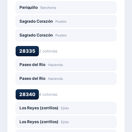
Periquillo
· Ranchería
Sagrado Corazón
· Pueblo
Sagrado Corazón
· Pueblo
28335
2 colonias
Paseo del Río
· Hacienda
Paseo del Río
· Hacienda
28340
4 colonias
Los Reyes (zorrillos)
· Ejido
Los Reyes (zorrillos)
· Ejido