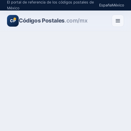
El portal de referencia de los códigos postales de
España
México
México
Códigos Postales
.com/mx
CP