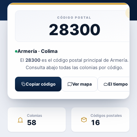
CÓDIGO POSTAL
28300
Armería · Colima
El
28300
es el código postal principal de Armería.
Consulta abajo todas las colonias por código.
Copiar código
Ver mapa
El tiempo
Colonias
Códigos postales
58
16