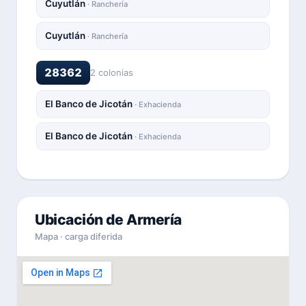
Cuyutlán
· Ranchería
Cuyutlán
· Ranchería
28362
2 colonias
El Banco de Jicotán
· Exhacienda
El Banco de Jicotán
· Exhacienda
Ubicación de Armería
Mapa · carga diferida