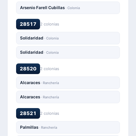
Arsenio Farell Cubillas
· Colonia
28517
2 colonias
Solidaridad
· Colonia
Solidaridad
· Colonia
28520
2 colonias
Alcaraces
· Ranchería
Alcaraces
· Ranchería
28521
2 colonias
Palmillas
· Ranchería