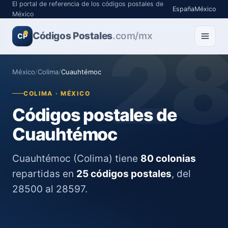
El portal de referencia de los códigos postales de
España
México
México
Códigos Postales
2
.com/mx
CP
México
/
Colima
/
Cuauhtémoc
COLIMA · MÉXICO
Códigos postales de
Cuauhtémoc
Cuauhtémoc (Colima) tiene
80 colonias
repartidas en
25 códigos postales
, del
28500 al 28597.