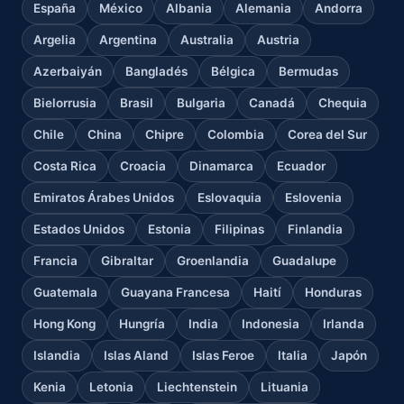
España
México
Albania
Alemania
Andorra
Argelia
Argentina
Australia
Austria
Azerbaiyán
Bangladés
Bélgica
Bermudas
Bielorrusia
Brasil
Bulgaria
Canadá
Chequia
Chile
China
Chipre
Colombia
Corea del Sur
Costa Rica
Croacia
Dinamarca
Ecuador
Emiratos Árabes Unidos
Eslovaquia
Eslovenia
Estados Unidos
Estonia
Filipinas
Finlandia
Francia
Gibraltar
Groenlandia
Guadalupe
Guatemala
Guayana Francesa
Haití
Honduras
Hong Kong
Hungría
India
Indonesia
Irlanda
Islandia
Islas Aland
Islas Feroe
Italia
Japón
Kenia
Letonia
Liechtenstein
Lituania