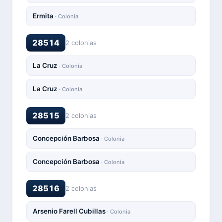
Ermita
· Colonia
28514
2 colonias
La Cruz
· Colonia
La Cruz
· Colonia
28515
2 colonias
Concepción Barbosa
· Colonia
Concepción Barbosa
· Colonia
28516
2 colonias
Arsenio Farell Cubillas
· Colonia