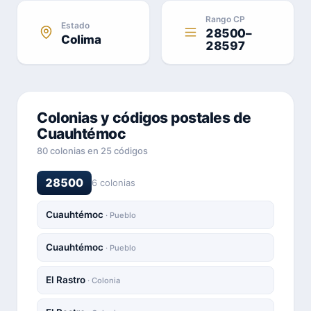
Rango CP
Estado
28500–
Colima
28597
Colonias y códigos postales de
Cuauhtémoc
80 colonias en 25 códigos
28500
6 colonias
Cuauhtémoc
· Pueblo
Cuauhtémoc
· Pueblo
El Rastro
· Colonia