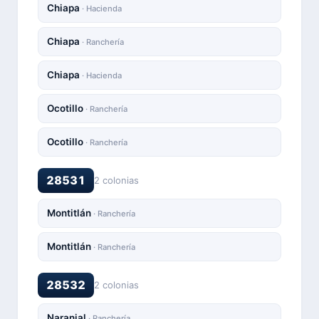
Chiapa
· Hacienda
Chiapa
· Ranchería
Chiapa
· Hacienda
Ocotillo
· Ranchería
Ocotillo
· Ranchería
28531
2 colonias
Montitlán
· Ranchería
Montitlán
· Ranchería
28532
2 colonias
Naranjal
· Ranchería