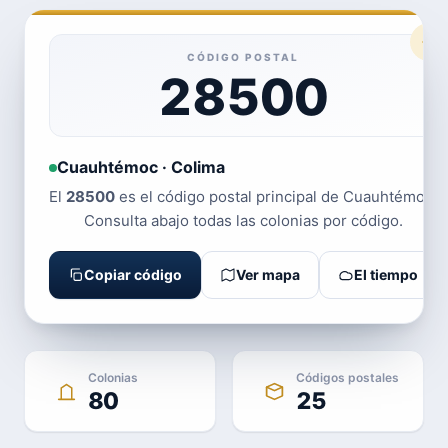
CÓDIGO POSTAL
28500
Cuauhtémoc · Colima
El
28500
es el código postal principal de Cuauhtémoc.
Consulta abajo todas las colonias por código.
Copiar código
Ver mapa
El tiempo
Colonias
Códigos postales
80
25