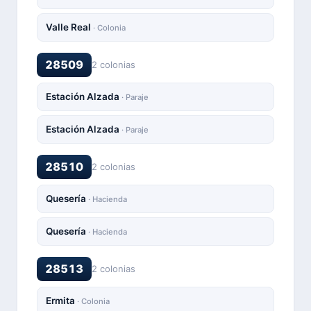
Valle Real
· Colonia
28509
2 colonias
Estación Alzada
· Paraje
Estación Alzada
· Paraje
28510
2 colonias
Quesería
· Hacienda
Quesería
· Hacienda
28513
2 colonias
Ermita
· Colonia