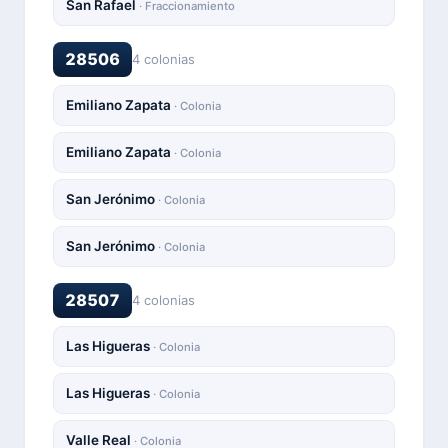
San Rafael
· Fraccionamiento
28506
4 colonias
Emiliano Zapata
· Colonia
Emiliano Zapata
· Colonia
San Jerónimo
· Colonia
San Jerónimo
· Colonia
28507
4 colonias
Las Higueras
· Colonia
Las Higueras
· Colonia
Valle Real
· Colonia