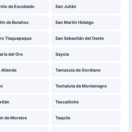
nito de Escobedo
San Julián
tín de Bolaños
San Martín Hidalgo
ro Tlaquepaque
San Sebastián del Oeste
aría del Oro
Sayula
e Allende
Tamazula de Gordiano
án
Techaluta de Montenegro
xtlán
Teocaltiche
lán de Morelos
Tequila