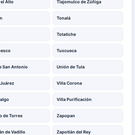
el Alto
Tlajomulco de Zúñiga
án
Tonalá
Totatiche
uesco
Tuxcueca
e San Antonio
Unión de Tula
 Juárez
Villa Corona
dalgo
Villa Purificación
o de Torres
Zapopan
án de Vadillo
Zapotlán del Rey