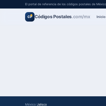
El portal de referencia de los códigos postales de Méxic
Códigos Postales
.com/mx
Inicio
CP
México
/
Jalisco