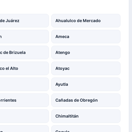
 de Juárez
Ahualulco de Mercado
n
Ameca
c de Brizuela
Atengo
co el Alto
Atoyac
Ayutla
rrientes
Cañadas de Obregón
a
Chimaltitán
án
Cocula