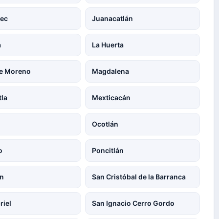
pec
Juanacatlán
a
La Huerta
e Moreno
Magdalena
la
Mexticacán
Ocotlán
o
Poncitlán
an
San Cristóbal de la Barranca
riel
San Ignacio Cerro Gordo