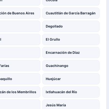
ión de Buenos Aires
Cuautitlán de García Barragán
Degollado
l
El Grullo
Encarnación de Díaz
arías
Guachinango
paquillo
Huejúcar
acán de los Membrillos
Ixtlahuacán del Río
Jesús María