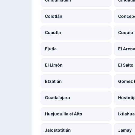
Colotlán
Concepc
Cuautla
Cuquío
Ejutla
El Arena
El Limón
El Salto
Etzatlán
Gómez F
Guadalajara
Hostoti
Huejuquilla el Alto
Ixtlahu
Jalostotitlán
Jamay