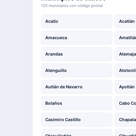
125 municipios con código postal
Acatic
Acatlán
Amacueca
Amatitá
Arandas
Atemaja
Atenguillo
Atotonil
Autlán de Navarro
Ayotlán
Bolaños
Cabo Co
Casimiro Castillo
Chapal
Chiquilistlán
Cihuatl