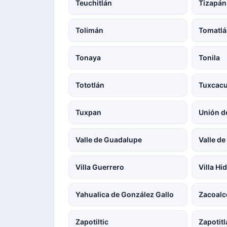
Teuchitlán
Tizapán 
Tolimán
Tomatl
Tonaya
Tonila
Tototlán
Tuxcac
Tuxpan
Unión d
Valle de Guadalupe
Valle de
Villa Guerrero
Villa Hi
Yahualica de González Gallo
Zacoalc
Zapotiltic
Zapotitl