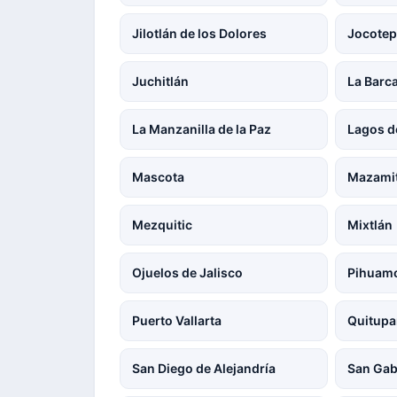
Jilotlán de los Dolores
Jocote
Juchitlán
La Barc
La Manzanilla de la Paz
Lagos d
Mascota
Mazamit
Mezquitic
Mixtlán
Ojuelos de Jalisco
Pihuam
Puerto Vallarta
Quitup
San Diego de Alejandría
San Gab