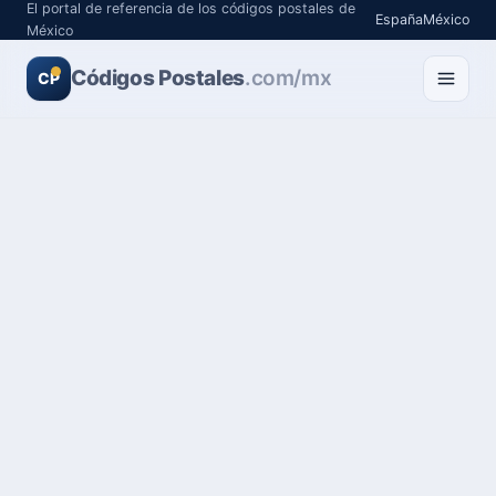
El portal de referencia de los códigos postales de
España
México
México
Códigos Postales
.com/mx
CP