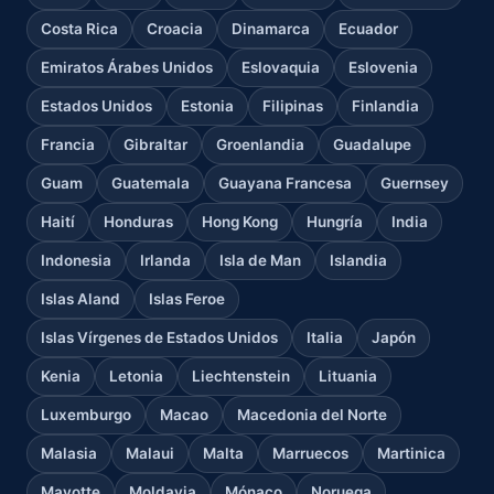
Costa Rica
Croacia
Dinamarca
Ecuador
Emiratos Árabes Unidos
Eslovaquia
Eslovenia
Estados Unidos
Estonia
Filipinas
Finlandia
Francia
Gibraltar
Groenlandia
Guadalupe
Guam
Guatemala
Guayana Francesa
Guernsey
Haití
Honduras
Hong Kong
Hungría
India
Indonesia
Irlanda
Isla de Man
Islandia
Islas Aland
Islas Feroe
Islas Vírgenes de Estados Unidos
Italia
Japón
Kenia
Letonia
Liechtenstein
Lituania
Luxemburgo
Macao
Macedonia del Norte
Malasia
Malaui
Malta
Marruecos
Martinica
Mayotte
Moldavia
Mónaco
Noruega