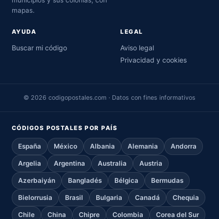
mapas.
AYUDA
LEGAL
Buscar mi código
Aviso legal
Privacidad y cookies
© 2026 codigopostales.com · Datos con fines informativos
CÓDIGOS POSTALES POR PAÍS
España
México
Albania
Alemania
Andorra
Argelia
Argentina
Australia
Austria
Azerbaiyán
Bangladés
Bélgica
Bermudas
Bielorrusia
Brasil
Bulgaria
Canadá
Chequia
Chile
China
Chipre
Colombia
Corea del Sur