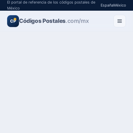
El portal de referencia de los códigos postales de
España
México
México
Códigos Postales
.com/mx
CP