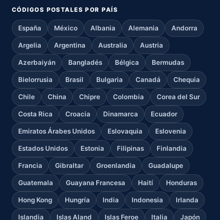
CÓDIGOS POSTALES POR PAÍS
España
México
Albania
Alemania
Andorra
Argelia
Argentina
Australia
Austria
Azerbaiyán
Bangladés
Bélgica
Bermudas
Bielorrusia
Brasil
Bulgaria
Canadá
Chequia
Chile
China
Chipre
Colombia
Corea del Sur
Costa Rica
Croacia
Dinamarca
Ecuador
Emiratos Árabes Unidos
Eslovaquia
Eslovenia
Estados Unidos
Estonia
Filipinas
Finlandia
Francia
Gibraltar
Groenlandia
Guadalupe
Guatemala
Guayana Francesa
Haití
Honduras
Hong Kong
Hungría
India
Indonesia
Irlanda
Islandia
Islas Aland
Islas Feroe
Italia
Japón