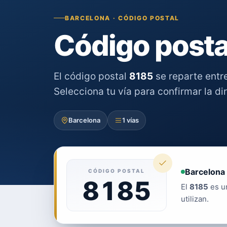
BARCELONA · CÓDIGO POSTAL
Código posta
El código postal
8185
se reparte entr
Selecciona tu vía para confirmar la di
Barcelona
1 vías
Barcelona 
CÓDIGO POSTAL
8185
El
8185
es un
utilizan.