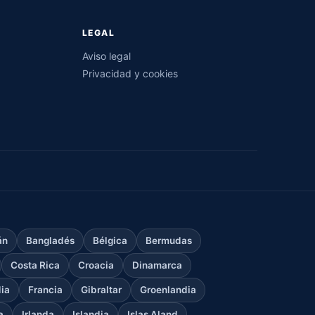
LEGAL
Aviso legal
Privacidad y cookies
án
Bangladés
Bélgica
Bermudas
Costa Rica
Croacia
Dinamarca
dia
Francia
Gibraltar
Groenlandia
a
Irlanda
Islandia
Islas Aland