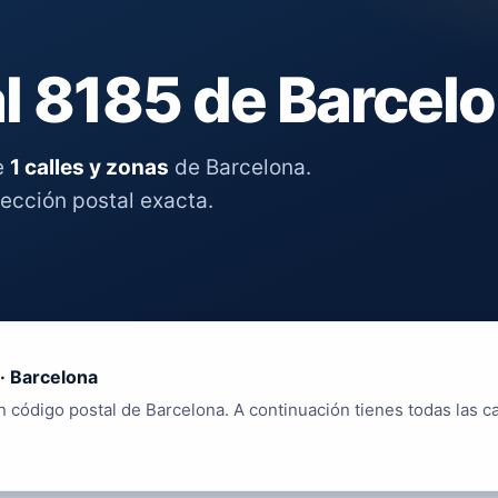
l 8185 de Barcel
e
1 calles y zonas
de Barcelona.
rección postal exacta.
· Barcelona
 código postal de Barcelona. A continuación tienes todas las ca