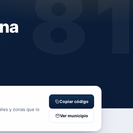
8
ona
Copiar código
lles y zonas que lo
Ver municipio