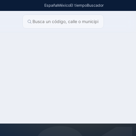
España
México
El tiempo
Buscador