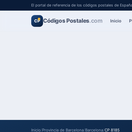
El portal de referencia de los códigos postales de Españ
Códigos Postales
.com
Inicio
P
CP
Inicio
/
Provincia de Barcelona
/
Barcelona
/
CP 8185