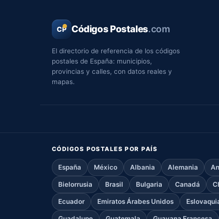
Códigos Postales
.com
CP
El directorio de referencia de los códigos
postales de España: municipios,
provincias y calles, con datos reales y
mapas.
CÓDIGOS POSTALES POR PAÍS
España
México
Albania
Alemania
An
Bielorrusia
Brasil
Bulgaria
Canadá
C
Ecuador
Emiratos Árabes Unidos
Eslovaqui
Guadalupe
Guatemala
Guayana Francesa