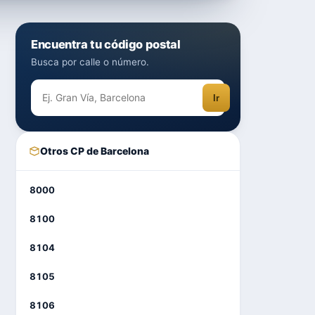
Encuentra tu código postal
Busca por calle o número.
Ir
Otros CP de Barcelona
8000
8100
8104
8105
8106