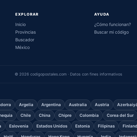
EXPLORAR
AYUDA
Inicio
¿Cómo funcionan?
Provincias
Buscar mi código
Buscador
México
© 2026 codigopostales.com · Datos con fines informativos
dorra
Argelia
Argentina
Australia
Austria
Azerbaiy
hequia
Chile
China
Chipre
Colombia
Corea del Sur
a
Eslovenia
Estados Unidos
Estonia
Filipinas
Finlan
Haití
Honduras
Hong Kong
Hungría
India
Indonesi