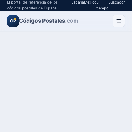
El portal de referencia de los
España
México
El
Buscador
códigos postales de España
tiempo
Códigos Postales
.com
CP