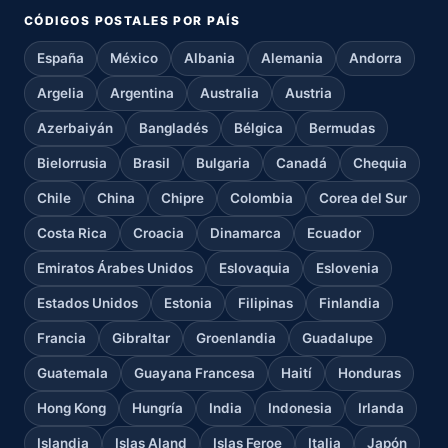
CÓDIGOS POSTALES POR PAÍS
España
México
Albania
Alemania
Andorra
Argelia
Argentina
Australia
Austria
Azerbaiyán
Bangladés
Bélgica
Bermudas
Bielorrusia
Brasil
Bulgaria
Canadá
Chequia
Chile
China
Chipre
Colombia
Corea del Sur
Costa Rica
Croacia
Dinamarca
Ecuador
Emiratos Árabes Unidos
Eslovaquia
Eslovenia
Estados Unidos
Estonia
Filipinas
Finlandia
Francia
Gibraltar
Groenlandia
Guadalupe
Guatemala
Guayana Francesa
Haití
Honduras
Hong Kong
Hungría
India
Indonesia
Irlanda
Islandia
Islas Aland
Islas Feroe
Italia
Japón