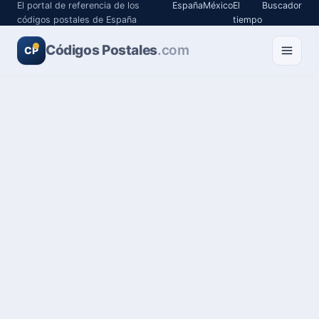
El portal de referencia de los
España
México
El
Buscador
códigos postales de España
tiempo
Códigos Postales
.com
CP