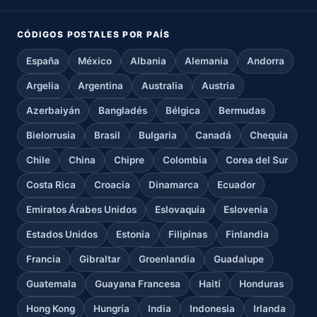
CÓDIGOS POSTALES POR PAÍS
España
México
Albania
Alemania
Andorra
Argelia
Argentina
Australia
Austria
Azerbaiyán
Bangladés
Bélgica
Bermudas
Bielorrusia
Brasil
Bulgaria
Canadá
Chequia
Chile
China
Chipre
Colombia
Corea del Sur
Costa Rica
Croacia
Dinamarca
Ecuador
Emiratos Árabes Unidos
Eslovaquia
Eslovenia
Estados Unidos
Estonia
Filipinas
Finlandia
Francia
Gibraltar
Groenlandia
Guadalupe
Guatemala
Guayana Francesa
Haití
Honduras
Hong Kong
Hungría
India
Indonesia
Irlanda