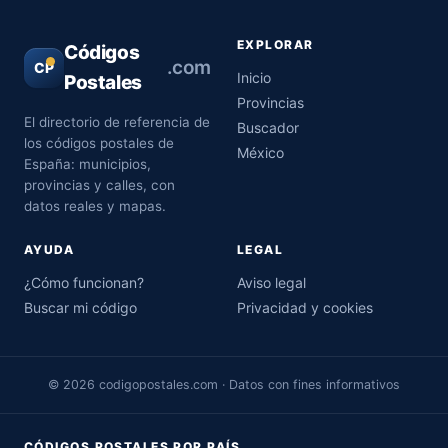
EXPLORAR
Códigos
.com
CP
Inicio
Postales
Provincias
El directorio de referencia de
Buscador
los códigos postales de
México
España: municipios,
provincias y calles, con
datos reales y mapas.
AYUDA
LEGAL
¿Cómo funcionan?
Aviso legal
Buscar mi código
Privacidad y cookies
© 2026 codigopostales.com · Datos con fines informativos
CÓDIGOS POSTALES POR PAÍS