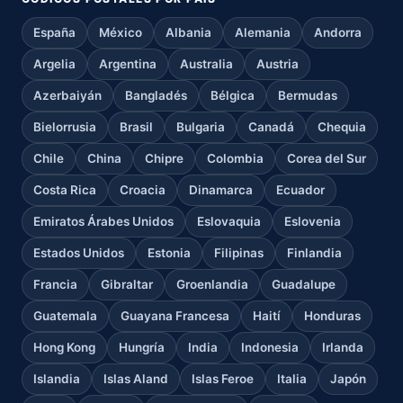
España
México
Albania
Alemania
Andorra
Argelia
Argentina
Australia
Austria
Azerbaiyán
Bangladés
Bélgica
Bermudas
Bielorrusia
Brasil
Bulgaria
Canadá
Chequia
Chile
China
Chipre
Colombia
Corea del Sur
Costa Rica
Croacia
Dinamarca
Ecuador
Emiratos Árabes Unidos
Eslovaquia
Eslovenia
Estados Unidos
Estonia
Filipinas
Finlandia
Francia
Gibraltar
Groenlandia
Guadalupe
Guatemala
Guayana Francesa
Haití
Honduras
Hong Kong
Hungría
India
Indonesia
Irlanda
Islandia
Islas Aland
Islas Feroe
Italia
Japón