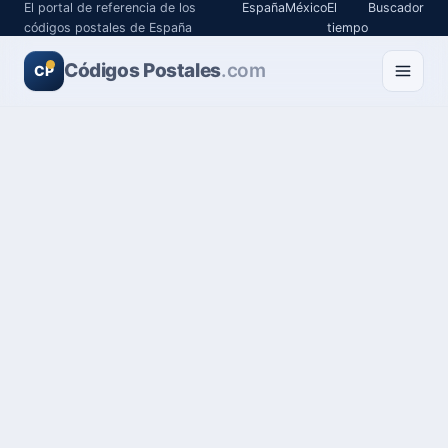
El portal de referencia de los
España
México
El
Buscador
códigos postales de España
tiempo
Códigos Postales
.com
CP