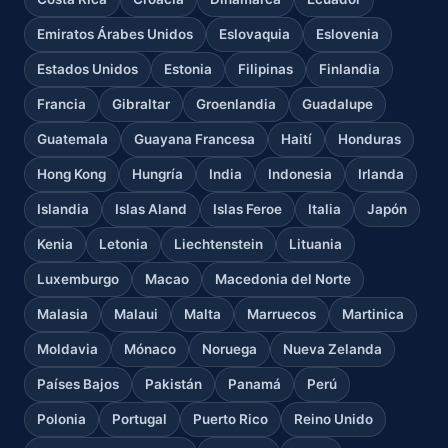
Emiratos Árabes Unidos
Eslovaquia
Eslovenia
Estados Unidos
Estonia
Filipinas
Finlandia
Francia
Gibraltar
Groenlandia
Guadalupe
Guatemala
Guayana Francesa
Haití
Honduras
Hong Kong
Hungría
India
Indonesia
Irlanda
Islandia
Islas Aland
Islas Feroe
Italia
Japón
Kenia
Letonia
Liechtenstein
Lituania
Luxemburgo
Macao
Macedonia del Norte
Malasia
Malaui
Malta
Marruecos
Martinica
Moldavia
Mónaco
Noruega
Nueva Zelanda
Países Bajos
Pakistán
Panamá
Perú
Polonia
Portugal
Puerto Rico
Reino Unido