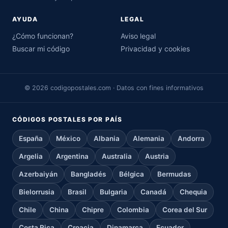
AYUDA
LEGAL
¿Cómo funcionan?
Aviso legal
Buscar mi código
Privacidad y cookies
© 2026 codigopostales.com · Datos con fines informativos
CÓDIGOS POSTALES POR PAÍS
España
México
Albania
Alemania
Andorra
Argelia
Argentina
Australia
Austria
Azerbaiyán
Bangladés
Bélgica
Bermudas
Bielorrusia
Brasil
Bulgaria
Canadá
Chequia
Chile
China
Chipre
Colombia
Corea del Sur
Costa Rica
Croacia
Dinamarca
Ecuador