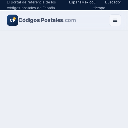
El portal de referencia de los
España
México
El
Buscador
códigos postales de España
tiempo
Códigos Postales
.com
CP