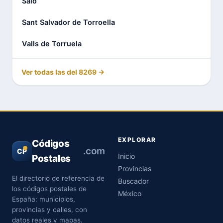
Salo
Sant Salvador de Torroella
Valls de Torruela
Ver todas las del 8269 →
EXPLORAR
Códigos
.com
CP
Inicio
Postales
Provincias
El directorio de referencia de
Buscador
los códigos postales de
México
España: municipios,
provincias y calles, con
datos reales y mapas.