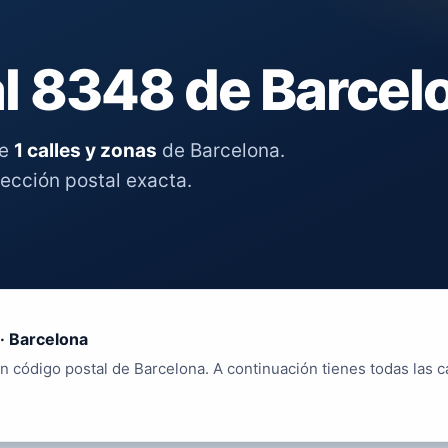
l 8348 de Barcel
re
1 calles y zonas
de Barcelona.
rección postal exacta.
· Barcelona
n código postal de Barcelona. A continuación tienes todas las c