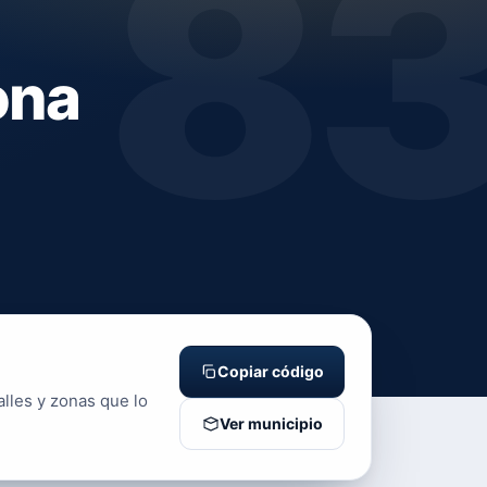
8
ona
Copiar código
alles y zonas que lo
Ver municipio