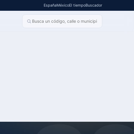
España
México
El tiempo
Buscador