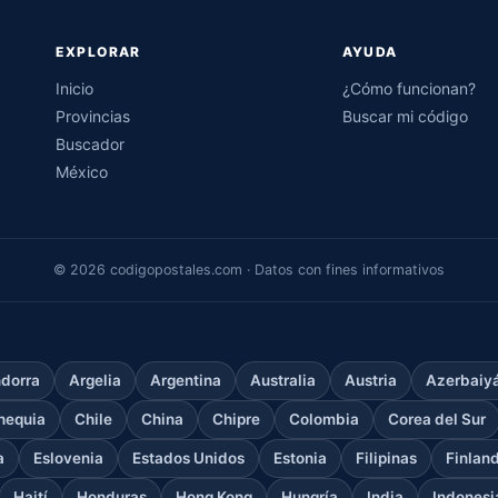
EXPLORAR
AYUDA
Inicio
¿Cómo funcionan?
Provincias
Buscar mi código
Buscador
México
© 2026 codigopostales.com · Datos con fines informativos
dorra
Argelia
Argentina
Australia
Austria
Azerbaiy
hequia
Chile
China
Chipre
Colombia
Corea del Sur
a
Eslovenia
Estados Unidos
Estonia
Filipinas
Finlan
Haití
Honduras
Hong Kong
Hungría
India
Indonesi