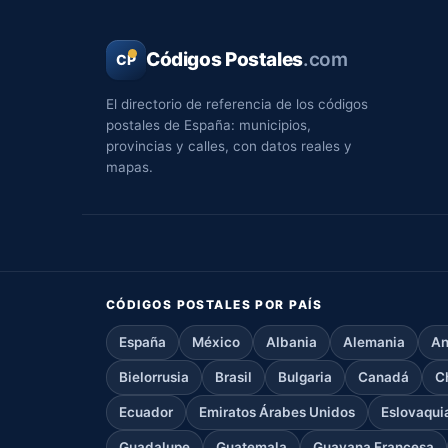
Códigos Postales
.com
CP
El directorio de referencia de los códigos
postales de España: municipios,
provincias y calles, con datos reales y
mapas.
CÓDIGOS POSTALES POR PAÍS
España
México
Albania
Alemania
An
Bielorrusia
Brasil
Bulgaria
Canadá
C
Ecuador
Emiratos Árabes Unidos
Eslovaqui
Guadalupe
Guatemala
Guayana Francesa