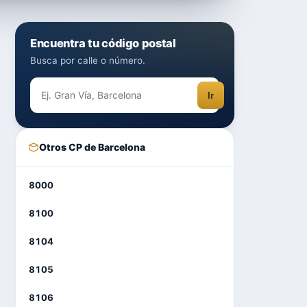
Encuentra tu código postal
Busca por calle o número.
Ir
Otros CP de Barcelona
8000
8100
8104
8105
8106