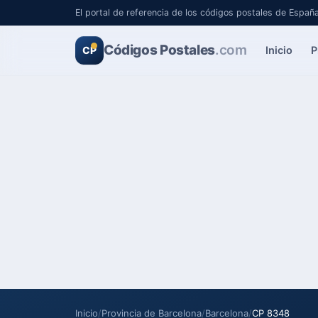
El portal de referencia de los códigos postales de Españ
Códigos Postales
.com
Inicio
P
CP
Inicio
/
Provincia de Barcelona
/
Barcelona
/
CP 8348