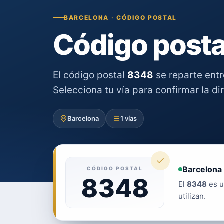
BARCELONA · CÓDIGO POSTAL
Código posta
El código postal
8348
se reparte ent
Selecciona tu vía para confirmar la di
Barcelona
1 vías
Barcelona 
CÓDIGO POSTAL
8348
El
8348
es u
utilizan.