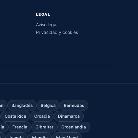
LEGAL
Aviso legal
Privacidad y cookies
án
Bangladés
Bélgica
Bermudas
Costa Rica
Croacia
Dinamarca
dia
Francia
Gibraltar
Groenlandia
a
Irlanda
Islandia
Islas Aland