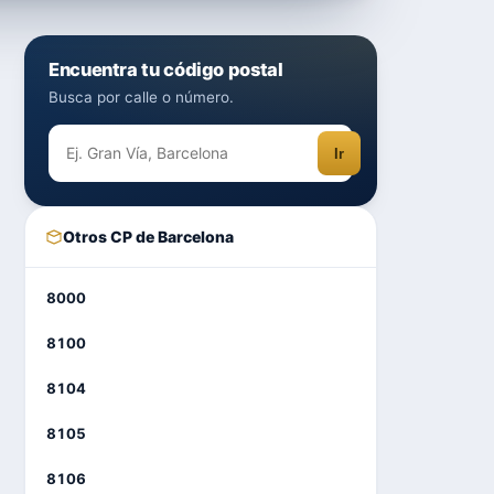
Encuentra tu código postal
Busca por calle o número.
Ir
Otros CP de Barcelona
8000
8100
8104
8105
8106