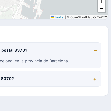
+
−
Leaflet
|
© OpenStreetMap © CARTO
o postal 8370?
elona, en la provincia de Barcelona.
al 8370?