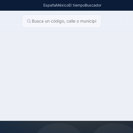
España
México
El tiempo
Buscador