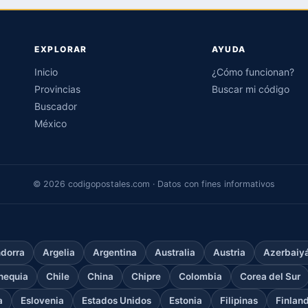
EXPLORAR
AYUDA
Inicio
¿Cómo funcionan?
Provincias
Buscar mi código
Buscador
México
© 2026 codigopostales.com · Datos con fines informativos
dorra
Argelia
Argentina
Australia
Austria
Azerbaiy
hequia
Chile
China
Chipre
Colombia
Corea del Sur
a
Eslovenia
Estados Unidos
Estonia
Filipinas
Finlan