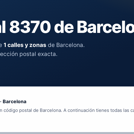
l 8370 de Barcel
re
1 calles y zonas
de Barcelona.
rección postal exacta.
· Barcelona
n código postal de Barcelona. A continuación tienes todas las c