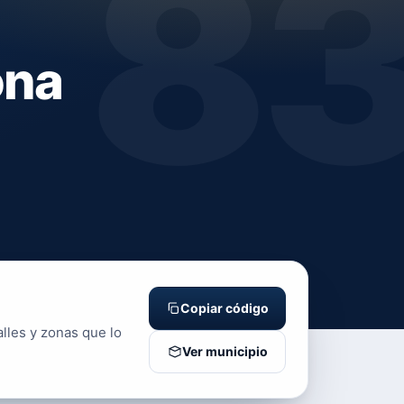
8
ona
Copiar código
alles y zonas que lo
Ver municipio