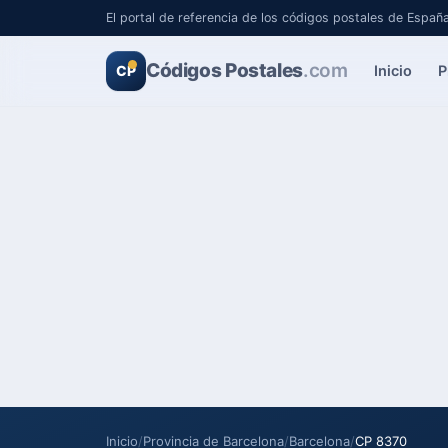
El portal de referencia de los códigos postales de Españ
Códigos Postales
.com
Inicio
P
CP
Inicio
/
Provincia de Barcelona
/
Barcelona
/
CP 8370