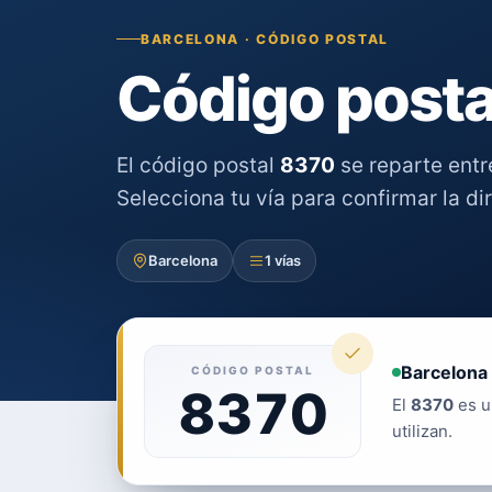
BARCELONA · CÓDIGO POSTAL
Código posta
El código postal
8370
se reparte ent
Selecciona tu vía para confirmar la di
Barcelona
1 vías
Barcelona 
CÓDIGO POSTAL
8370
El
8370
es u
utilizan.