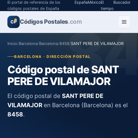
El portal de referencia de los
España
México
El
Buscador
códigos postales de España
tiempo
Códigos Postales
8
.com
CP
Inicio
/
Barcelona
/
Barcelona
/
8458
/
SANT PERE DE VILAMAJOR
BARCELONA · DIRECCIÓN POSTAL
Código postal de SANT
PERE DE VILAMAJOR
El código postal de
SANT PERE DE
VILAMAJOR
en Barcelona (Barcelona) es el
8458
.