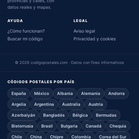
provincias y calles, con
datos reales y mapas.
AYUDA
LEGAL
¿Cómo funcionan?
Aviso legal
Buscar mi código
Privacidad y cookies
© 2026 codigopostales.com · Datos con fines informativos
CÓDIGOS POSTALES POR PAÍS
España
México
Albania
Alemania
Andorra
Argelia
Argentina
Australia
Austria
Azerbaiyán
Bangladés
Bélgica
Bermudas
Bielorrusia
Brasil
Bulgaria
Canadá
Chequia
Chile
China
Chipre
Colombia
Corea del Sur