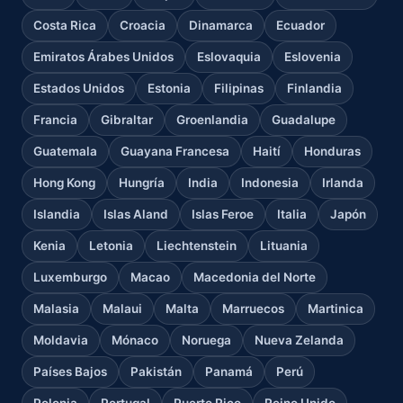
Costa Rica
Croacia
Dinamarca
Ecuador
Emiratos Árabes Unidos
Eslovaquia
Eslovenia
Estados Unidos
Estonia
Filipinas
Finlandia
Francia
Gibraltar
Groenlandia
Guadalupe
Guatemala
Guayana Francesa
Haití
Honduras
Hong Kong
Hungría
India
Indonesia
Irlanda
Islandia
Islas Aland
Islas Feroe
Italia
Japón
Kenia
Letonia
Liechtenstein
Lituania
Luxemburgo
Macao
Macedonia del Norte
Malasia
Malaui
Malta
Marruecos
Martinica
Moldavia
Mónaco
Noruega
Nueva Zelanda
Países Bajos
Pakistán
Panamá
Perú
Polonia
Portugal
Puerto Rico
Reino Unido