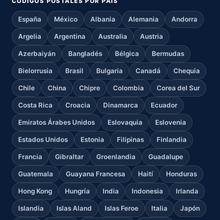
CÓDIGOS POSTALES POR PAÍS
España
México
Albania
Alemania
Andorra
Argelia
Argentina
Australia
Austria
Azerbaiyán
Bangladés
Bélgica
Bermudas
Bielorrusia
Brasil
Bulgaria
Canadá
Chequia
Chile
China
Chipre
Colombia
Corea del Sur
Costa Rica
Croacia
Dinamarca
Ecuador
Emiratos Árabes Unidos
Eslovaquia
Eslovenia
Estados Unidos
Estonia
Filipinas
Finlandia
Francia
Gibraltar
Groenlandia
Guadalupe
Guatemala
Guayana Francesa
Haití
Honduras
Hong Kong
Hungría
India
Indonesia
Irlanda
Islandia
Islas Aland
Islas Feroe
Italia
Japón