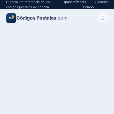
El portal de referencia de los
España
México
El
Buscador
códigos postales de España
tiempo
Códigos Postales
.com
CP