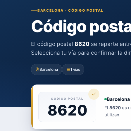
BARCELONA · CÓDIGO POSTAL
Código posta
El código postal
8620
se reparte ent
Selecciona tu vía para confirmar la di
Barcelona
1 vías
Barcelona 
CÓDIGO POSTAL
8620
El
8620
es u
utilizan.