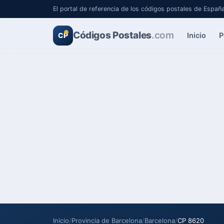
El portal de referencia de los códigos postales de Españ
Códigos Postales
.com
Inicio
P
CP
Inicio
/
Provincia de Barcelona
/
Barcelona
/
CP 8620