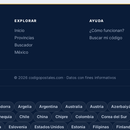
EXPLORAR
AYUDA
Inicio
¿Cómo funcionan?
Provincias
Buscar mi código
Buscador
México
© 2026 codigopostales.com · Datos con fines informativos
dorra
Argelia
Argentina
Australia
Austria
Azerbaiy
hequia
Chile
China
Chipre
Colombia
Corea del Sur
a
Eslovenia
Estados Unidos
Estonia
Filipinas
Finlan