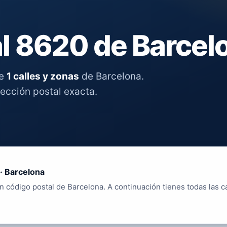
l 8620 de Barcel
re
1 calles y zonas
de Barcelona.
rección postal exacta.
· Barcelona
n código postal de Barcelona. A continuación tienes todas las c