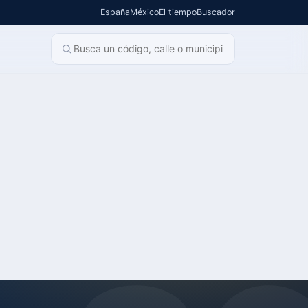
España
México
El tiempo
Buscador