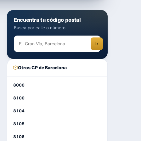
Encuentra tu código postal
Busca por calle o número.
Ir
Otros CP de Barcelona
8000
8100
8104
8105
8106