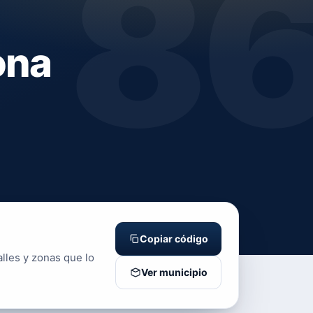
8
ona
Copiar código
alles y zonas que lo
Ver municipio