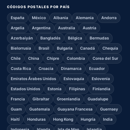
CÓDIGOS POSTALES POR PAÍS
España
México
Albania
Alemania
Andorra
Argelia
Argentina
Australia
Austria
Azerbaiyán
Bangladés
Bélgica
Bermudas
Bielorrusia
Brasil
Bulgaria
Canadá
Chequia
Chile
China
Chipre
Colombia
Corea del Sur
Costa Rica
Croacia
Dinamarca
Ecuador
Emiratos Árabes Unidos
Eslovaquia
Eslovenia
Estados Unidos
Estonia
Filipinas
Finlandia
Francia
Gibraltar
Groenlandia
Guadalupe
Guam
Guatemala
Guayana Francesa
Guernsey
Haití
Honduras
Hong Kong
Hungría
India
Indonesia
Irlanda
Isla de Man
Islandia