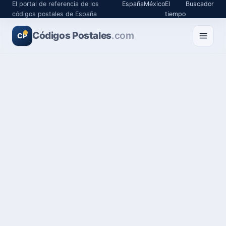
El portal de referencia de los
España
México
El
Buscador
códigos postales de España
tiempo
Códigos Postales
.com
CP