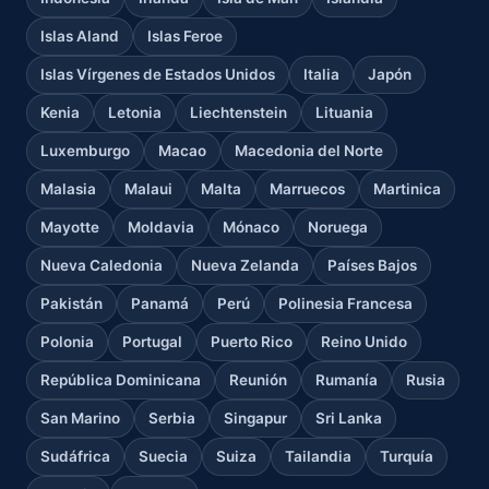
Islas Aland
Islas Feroe
Islas Vírgenes de Estados Unidos
Italia
Japón
Kenia
Letonia
Liechtenstein
Lituania
Luxemburgo
Macao
Macedonia del Norte
Malasia
Malaui
Malta
Marruecos
Martinica
Mayotte
Moldavia
Mónaco
Noruega
Nueva Caledonia
Nueva Zelanda
Países Bajos
Pakistán
Panamá
Perú
Polinesia Francesa
Polonia
Portugal
Puerto Rico
Reino Unido
República Dominicana
Reunión
Rumanía
Rusia
San Marino
Serbia
Singapur
Sri Lanka
Sudáfrica
Suecia
Suiza
Tailandia
Turquía