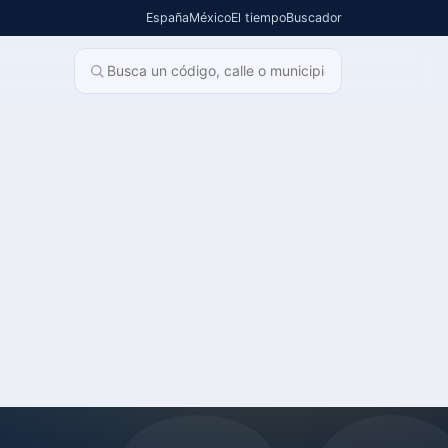
España
México
El tiempo
Buscador