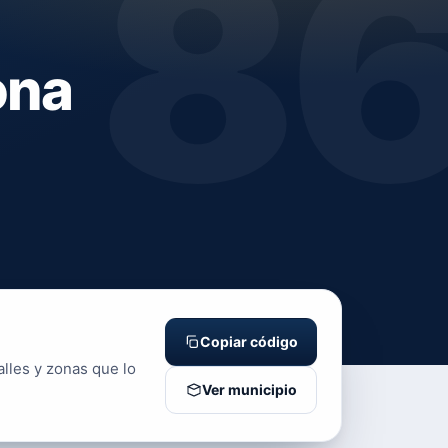
8
ona
Copiar código
alles y zonas que lo
Ver municipio