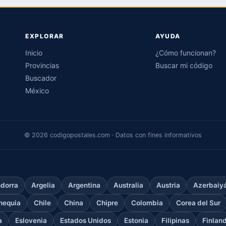
EXPLORAR
AYUDA
Inicio
¿Cómo funcionan?
Provincias
Buscar mi código
Buscador
México
© 2026 codigopostales.com · Datos con fines informativos
dorra
Argelia
Argentina
Australia
Austria
Azerbaiy
hequia
Chile
China
Chipre
Colombia
Corea del Sur
a
Eslovenia
Estados Unidos
Estonia
Filipinas
Finlan