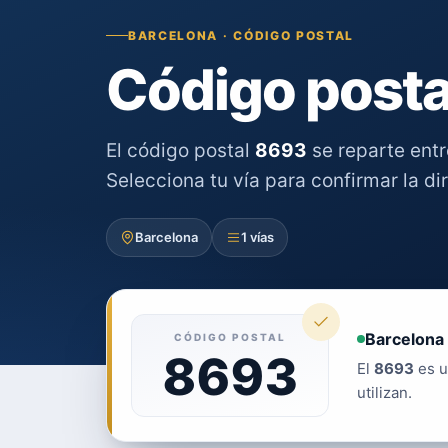
BARCELONA · CÓDIGO POSTAL
Código posta
El código postal
8693
se reparte ent
Selecciona tu vía para confirmar la di
Barcelona
1 vías
Barcelona 
CÓDIGO POSTAL
8693
El
8693
es u
utilizan.