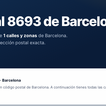
l 8693 de Barcel
re
1 calles y zonas
de Barcelona.
rección postal exacta.
· Barcelona
n código postal de Barcelona. A continuación tienes todas las c