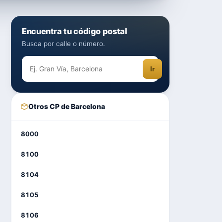
Encuentra tu código postal
Busca por calle o número.
Ir
Otros CP de Barcelona
8000
8100
8104
8105
8106