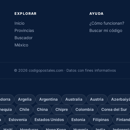
EXPLORAR
AYUDA
Inicio
¿Cómo funcionan?
Provincias
Buscar mi código
Buscador
México
© 2026 codigopostales.com · Datos con fines informativos
dorra
Argelia
Argentina
Australia
Austria
Azerbaiy
hequia
Chile
China
Chipre
Colombia
Corea del Sur
a
Eslovenia
Estados Unidos
Estonia
Filipinas
Finlan
Haití
Honduras
Hong Kong
Hungría
India
Indonesi