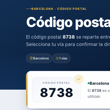
BARCELONA · CÓDIGO POSTAL
Código posta
El código postal
8738
se reparte ent
Selecciona tu vía para confirmar la di
Barcelona
1 vías
Barcelona 
CÓDIGO POSTAL
8738
El
8738
es u
utilizan.