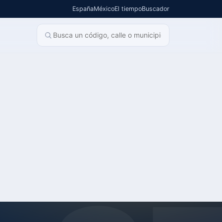
España
México
El tiempo
Buscador