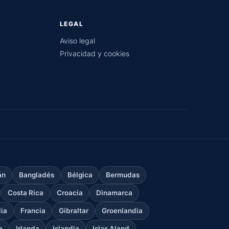
LEGAL
Aviso legal
Privacidad y cookies
án
Bangladés
Bélgica
Bermudas
Costa Rica
Croacia
Dinamarca
dia
Francia
Gibraltar
Groenlandia
a
Irlanda
Islandia
Islas Aland