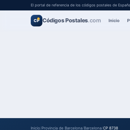
El portal de referencia de los códigos postales de Españ
Códigos Postales
.com
Inicio
P
CP
Inicio
/
Provincia de Barcelona
/
Barcelona
/
CP 8738