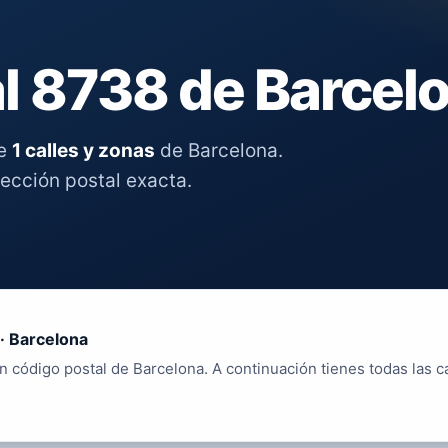
l 8738 de Barcel
re
1 calles y zonas
de Barcelona.
rección postal exacta.
· Barcelona
n código postal de Barcelona. A continuación tienes todas las c