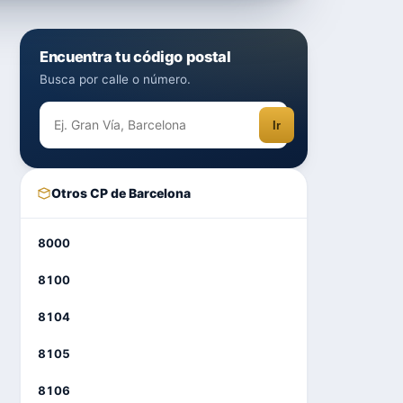
Encuentra tu código postal
Busca por calle o número.
Ir
Otros CP de Barcelona
8000
8100
8104
8105
8106