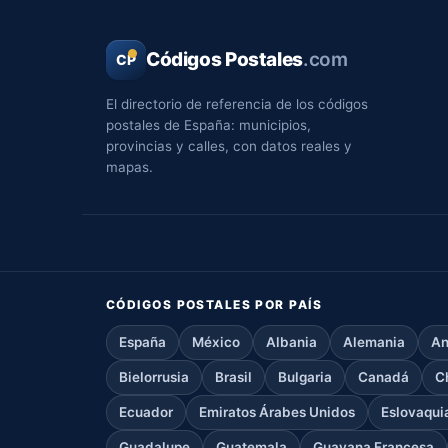
Códigos Postales
.com
CP
El directorio de referencia de los códigos
postales de España: municipios,
provincias y calles, con datos reales y
mapas.
CÓDIGOS POSTALES POR PAÍS
España
México
Albania
Alemania
An
Bielorrusia
Brasil
Bulgaria
Canadá
C
Ecuador
Emiratos Árabes Unidos
Eslovaqui
Guadalupe
Guatemala
Guayana Francesa