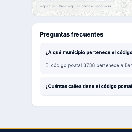
Mapa OpenStreetMap · se carga al llegar aquí
Preguntas frecuentes
¿A qué municipio pertenece el códig
El código postal 8738 pertenece a Barc
¿Cuántas calles tiene el código post