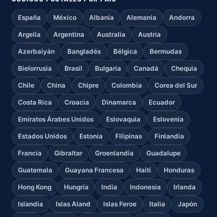
España
México
Albania
Alemania
Andorra
Argelia
Argentina
Australia
Austria
Azerbaiyán
Bangladés
Bélgica
Bermudas
Bielorrusia
Brasil
Bulgaria
Canadá
Chequia
Chile
China
Chipre
Colombia
Corea del Sur
Costa Rica
Croacia
Dinamarca
Ecuador
Emiratos Árabes Unidos
Eslovaquia
Eslovenia
Estados Unidos
Estonia
Filipinas
Finlandia
Francia
Gibraltar
Groenlandia
Guadalupe
Guatemala
Guayana Francesa
Haití
Honduras
Hong Kong
Hungría
India
Indonesia
Irlanda
Islandia
Islas Aland
Islas Feroe
Italia
Japón