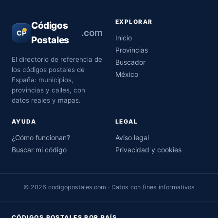
EXPLORAR
Códigos
.com
CP
Inicio
Postales
Provincias
El directorio de referencia de
Buscador
los códigos postales de
México
España: municipios,
provincias y calles, con
datos reales y mapas.
AYUDA
LEGAL
¿Cómo funcionan?
Aviso legal
Buscar mi código
Privacidad y cookies
© 2026 codigopostales.com · Datos con fines informativos
CÓDIGOS POSTALES POR PAÍS