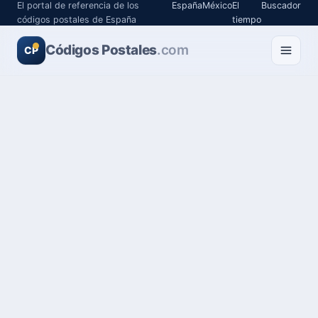
El portal de referencia de los
España
México
El
Buscador
códigos postales de España
tiempo
Códigos Postales
.com
CP