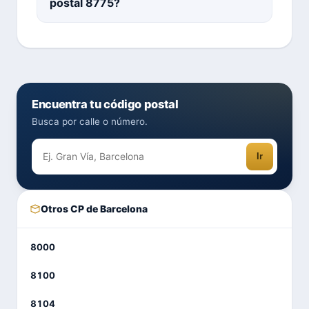
postal 8775?
Encuentra tu código postal
Busca por calle o número.
Ir
Otros CP de Barcelona
8000
8100
8104