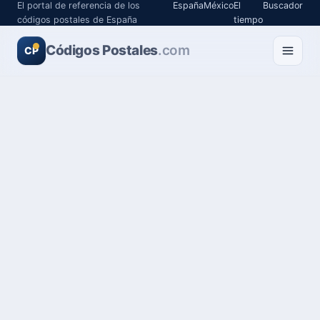
El portal de referencia de los
España
México
El
Buscador
códigos postales de España
tiempo
Códigos Postales
.com
CP