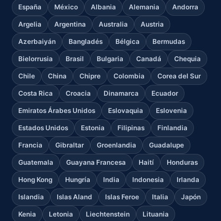
España
México
Albania
Alemania
Andorra
Argelia
Argentina
Australia
Austria
Azerbaiyán
Bangladés
Bélgica
Bermudas
Bielorrusia
Brasil
Bulgaria
Canadá
Chequia
Chile
China
Chipre
Colombia
Corea del Sur
Costa Rica
Croacia
Dinamarca
Ecuador
Emiratos Árabes Unidos
Eslovaquia
Eslovenia
Estados Unidos
Estonia
Filipinas
Finlandia
Francia
Gibraltar
Groenlandia
Guadalupe
Guatemala
Guayana Francesa
Haití
Honduras
Hong Kong
Hungría
India
Indonesia
Irlanda
Islandia
Islas Aland
Islas Feroe
Italia
Japón
Kenia
Letonia
Liechtenstein
Lituania