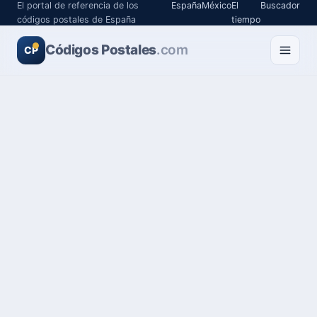
El portal de referencia de los
España
México
El
Buscador
códigos postales de España
tiempo
Códigos Postales
.com
CP