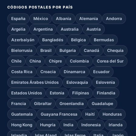
CÓDIGOS POSTALES POR PAÍS
España
México
Albania
Alemania
Andorra
Argelia
Argentina
Australia
Austria
Azerbaiyán
Bangladés
Bélgica
Bermudas
Bielorrusia
Brasil
Bulgaria
Canadá
Chequia
Chile
China
Chipre
Colombia
Corea del Sur
Costa Rica
Croacia
Dinamarca
Ecuador
Emiratos Árabes Unidos
Eslovaquia
Eslovenia
Estados Unidos
Estonia
Filipinas
Finlandia
Francia
Gibraltar
Groenlandia
Guadalupe
Guatemala
Guayana Francesa
Haití
Honduras
Hong Kong
Hungría
India
Indonesia
Irlanda
Islandia
Islas Aland
Islas Feroe
Italia
Japón