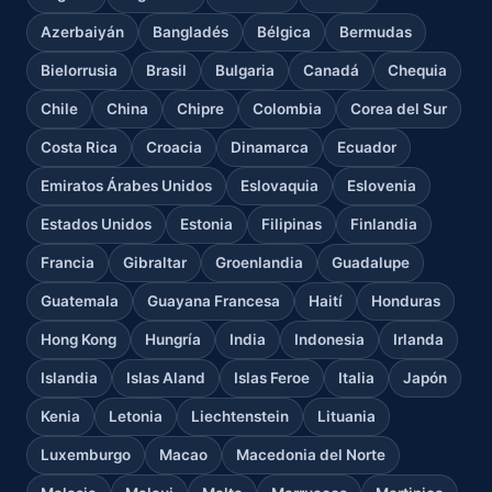
Azerbaiyán
Bangladés
Bélgica
Bermudas
Bielorrusia
Brasil
Bulgaria
Canadá
Chequia
Chile
China
Chipre
Colombia
Corea del Sur
Costa Rica
Croacia
Dinamarca
Ecuador
Emiratos Árabes Unidos
Eslovaquia
Eslovenia
Estados Unidos
Estonia
Filipinas
Finlandia
Francia
Gibraltar
Groenlandia
Guadalupe
Guatemala
Guayana Francesa
Haití
Honduras
Hong Kong
Hungría
India
Indonesia
Irlanda
Islandia
Islas Aland
Islas Feroe
Italia
Japón
Kenia
Letonia
Liechtenstein
Lituania
Luxemburgo
Macao
Macedonia del Norte