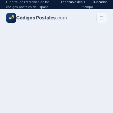
El portal de referencia de los
España
México
El
Buscador
códigos postales de España
tiempo
Códigos Postales
.com
CP