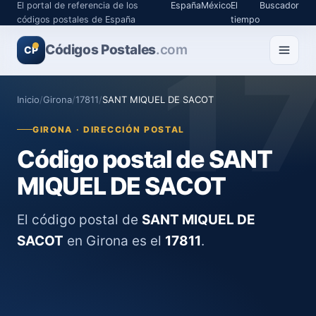
El portal de referencia de los
España
México
El
Buscador
códigos postales de España
tiempo
Códigos Postales
1
.com
CP
Inicio
/
Girona
/
17811
/
SANT MIQUEL DE SACOT
GIRONA · DIRECCIÓN POSTAL
Código postal de SANT
MIQUEL DE SACOT
El código postal de
SANT MIQUEL DE
SACOT
en Girona es el
17811
.