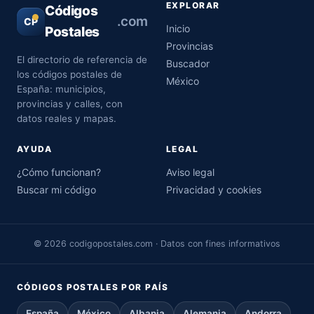
EXPLORAR
Códigos
.com
CP
Inicio
Postales
Provincias
El directorio de referencia de
Buscador
los códigos postales de
México
España: municipios,
provincias y calles, con
datos reales y mapas.
AYUDA
LEGAL
¿Cómo funcionan?
Aviso legal
Buscar mi código
Privacidad y cookies
© 2026 codigopostales.com · Datos con fines informativos
CÓDIGOS POSTALES POR PAÍS
España
México
Albania
Alemania
Andorra