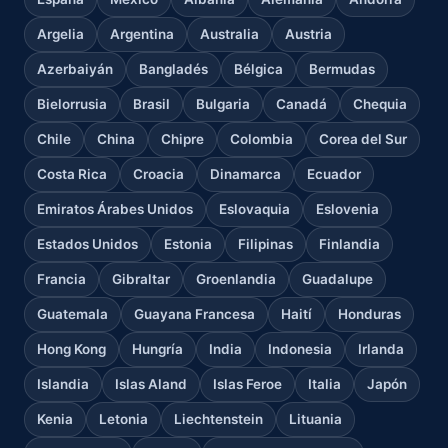
Argelia
Argentina
Australia
Austria
Azerbaiyán
Bangladés
Bélgica
Bermudas
Bielorrusia
Brasil
Bulgaria
Canadá
Chequia
Chile
China
Chipre
Colombia
Corea del Sur
Costa Rica
Croacia
Dinamarca
Ecuador
Emiratos Árabes Unidos
Eslovaquia
Eslovenia
Estados Unidos
Estonia
Filipinas
Finlandia
Francia
Gibraltar
Groenlandia
Guadalupe
Guatemala
Guayana Francesa
Haití
Honduras
Hong Kong
Hungría
India
Indonesia
Irlanda
Islandia
Islas Aland
Islas Feroe
Italia
Japón
Kenia
Letonia
Liechtenstein
Lituania