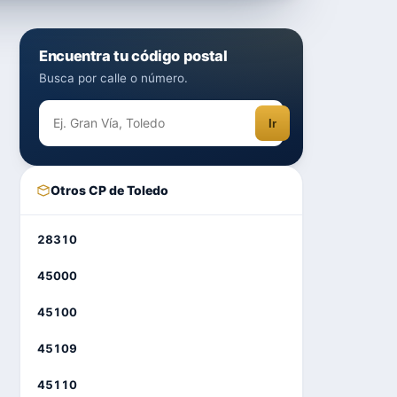
Encuentra tu código postal
Busca por calle o número.
Ir
Otros CP de Toledo
28310
45000
45100
45109
45110