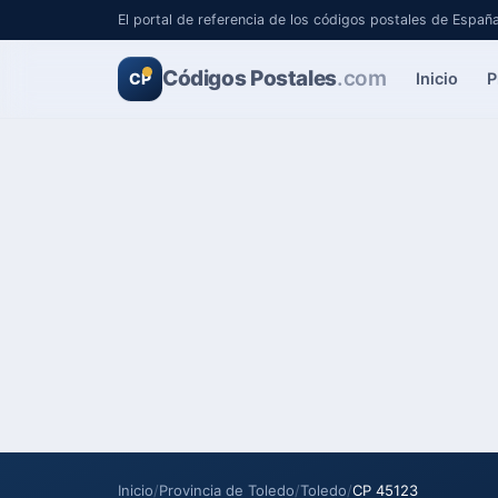
El portal de referencia de los códigos postales de Españ
Códigos Postales
.com
Inicio
P
CP
Inicio
/
Provincia de Toledo
/
Toledo
/
CP 45123