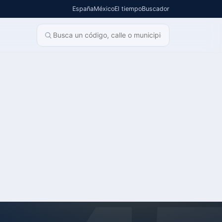
España
México
El tiempo
Buscador