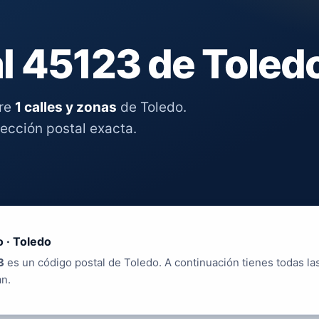
l 45123 de Toled
tre
1 calles y zonas
de Toledo.
rección postal exacta.
 · Toledo
3
es un código postal de Toledo. A continuación tienes todas la
an.