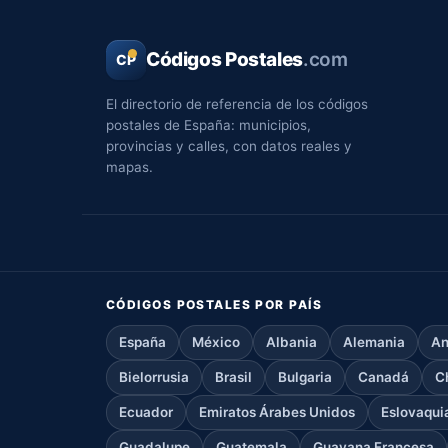
Códigos Postales
.com
CP
El directorio de referencia de los códigos
postales de España: municipios,
provincias y calles, con datos reales y
mapas.
CÓDIGOS POSTALES POR PAÍS
España
México
Albania
Alemania
An
Bielorrusia
Brasil
Bulgaria
Canadá
C
Ecuador
Emiratos Árabes Unidos
Eslovaqui
Guadalupe
Guatemala
Guayana Francesa