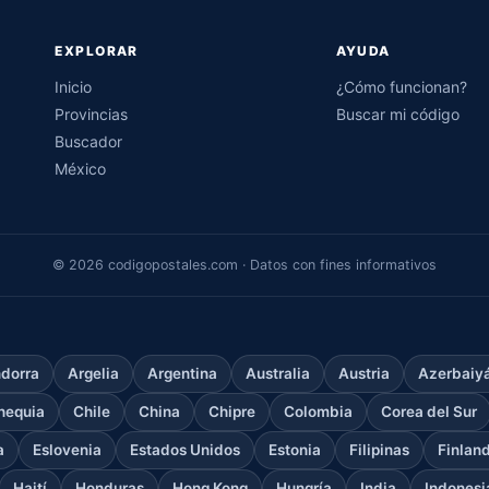
EXPLORAR
AYUDA
Inicio
¿Cómo funcionan?
Provincias
Buscar mi código
Buscador
México
© 2026 codigopostales.com · Datos con fines informativos
dorra
Argelia
Argentina
Australia
Austria
Azerbaiy
hequia
Chile
China
Chipre
Colombia
Corea del Sur
a
Eslovenia
Estados Unidos
Estonia
Filipinas
Finlan
Haití
Honduras
Hong Kong
Hungría
India
Indonesi