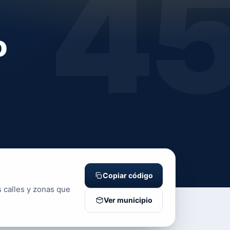
4
o
Copiar código
s calles y zonas que
Ver municipio