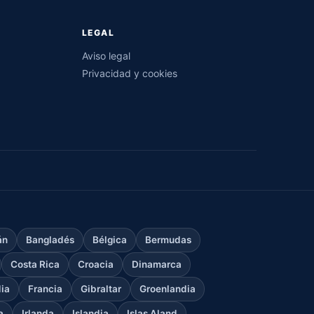
LEGAL
Aviso legal
Privacidad y cookies
án
Bangladés
Bélgica
Bermudas
Costa Rica
Croacia
Dinamarca
dia
Francia
Gibraltar
Groenlandia
a
Irlanda
Islandia
Islas Aland