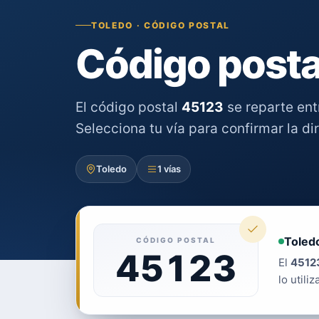
TOLEDO · CÓDIGO POSTAL
Código posta
El código postal
45123
se reparte en
Selecciona tu vía para confirmar la di
Toledo
1 vías
Toledo
CÓDIGO POSTAL
45123
El
4512
lo utiliz