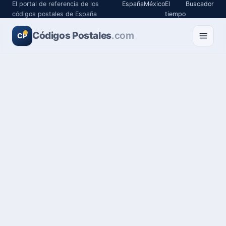
El portal de referencia de los
España
México
El
Buscador
códigos postales de España
tiempo
Códigos Postales
.com
CP