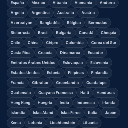
España
México
Albania
Alemania
Andorra
Argelia
Argentina
Australia
Austria
Azerbaiyán
Bangladés
Bélgica
Bermudas
Bielorrusia
Brasil
Bulgaria
Canadá
Chequia
Chile
China
Chipre
Colombia
Corea del Sur
Costa Rica
Croacia
Dinamarca
Ecuador
Emiratos Árabes Unidos
Eslovaquia
Eslovenia
Estados Unidos
Estonia
Filipinas
Finlandia
Francia
Gibraltar
Groenlandia
Guadalupe
Guatemala
Guayana Francesa
Haití
Honduras
Hong Kong
Hungría
India
Indonesia
Irlanda
Islandia
Islas Aland
Islas Feroe
Italia
Japón
Kenia
Letonia
Liechtenstein
Lituania