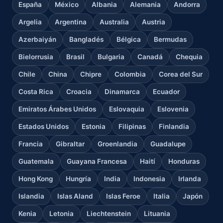
España
México
Albania
Alemania
Andorra
Argelia
Argentina
Australia
Austria
Azerbaiyán
Bangladés
Bélgica
Bermudas
Bielorrusia
Brasil
Bulgaria
Canadá
Chequia
Chile
China
Chipre
Colombia
Corea del Sur
Costa Rica
Croacia
Dinamarca
Ecuador
Emiratos Árabes Unidos
Eslovaquia
Eslovenia
Estados Unidos
Estonia
Filipinas
Finlandia
Francia
Gibraltar
Groenlandia
Guadalupe
Guatemala
Guayana Francesa
Haití
Honduras
Hong Kong
Hungría
India
Indonesia
Irlanda
Islandia
Islas Aland
Islas Feroe
Italia
Japón
Kenia
Letonia
Liechtenstein
Lituania