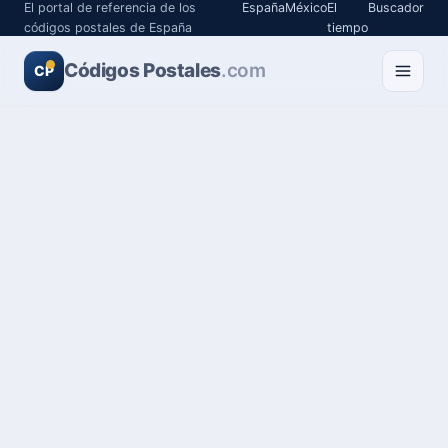
El portal de referencia de los
España
México
El
Buscador
códigos postales de España
tiempo
Códigos Postales
.com
CP