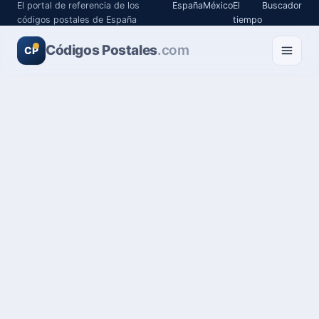
El portal de referencia de los
España
México
El
Buscador
códigos postales de España
tiempo
Códigos Postales
.com
CP