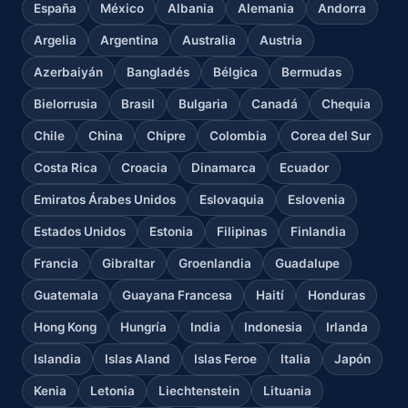
España
México
Albania
Alemania
Andorra
Argelia
Argentina
Australia
Austria
Azerbaiyán
Bangladés
Bélgica
Bermudas
Bielorrusia
Brasil
Bulgaria
Canadá
Chequia
Chile
China
Chipre
Colombia
Corea del Sur
Costa Rica
Croacia
Dinamarca
Ecuador
Emiratos Árabes Unidos
Eslovaquia
Eslovenia
Estados Unidos
Estonia
Filipinas
Finlandia
Francia
Gibraltar
Groenlandia
Guadalupe
Guatemala
Guayana Francesa
Haití
Honduras
Hong Kong
Hungría
India
Indonesia
Irlanda
Islandia
Islas Aland
Islas Feroe
Italia
Japón
Kenia
Letonia
Liechtenstein
Lituania