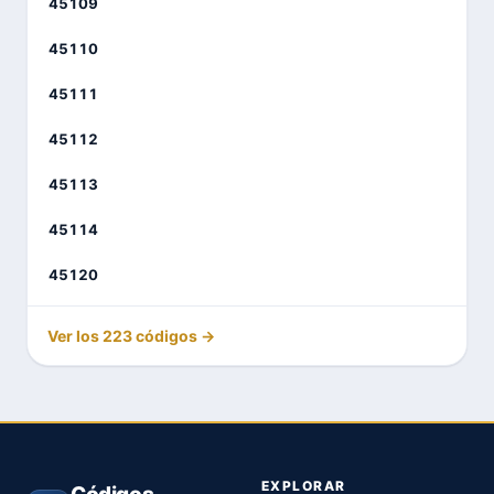
45109
45110
45111
45112
45113
45114
45120
Ver los 223 códigos →
EXPLORAR