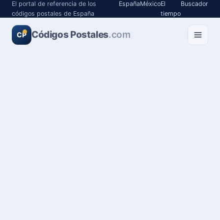
El portal de referencia de los
España
México
El
Buscador
códigos postales de España
tiempo
Códigos Postales
.com
CP