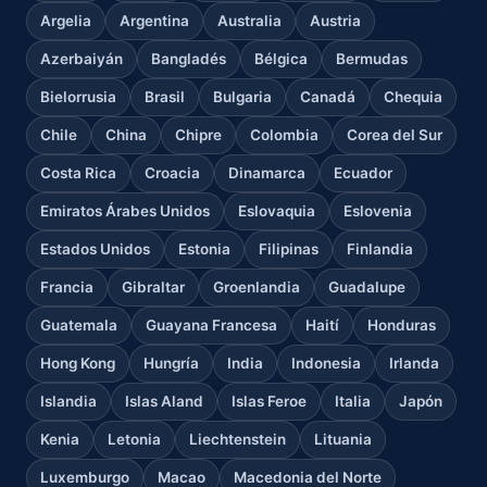
Argelia
Argentina
Australia
Austria
Azerbaiyán
Bangladés
Bélgica
Bermudas
Bielorrusia
Brasil
Bulgaria
Canadá
Chequia
Chile
China
Chipre
Colombia
Corea del Sur
Costa Rica
Croacia
Dinamarca
Ecuador
Emiratos Árabes Unidos
Eslovaquia
Eslovenia
Estados Unidos
Estonia
Filipinas
Finlandia
Francia
Gibraltar
Groenlandia
Guadalupe
Guatemala
Guayana Francesa
Haití
Honduras
Hong Kong
Hungría
India
Indonesia
Irlanda
Islandia
Islas Aland
Islas Feroe
Italia
Japón
Kenia
Letonia
Liechtenstein
Lituania
Luxemburgo
Macao
Macedonia del Norte