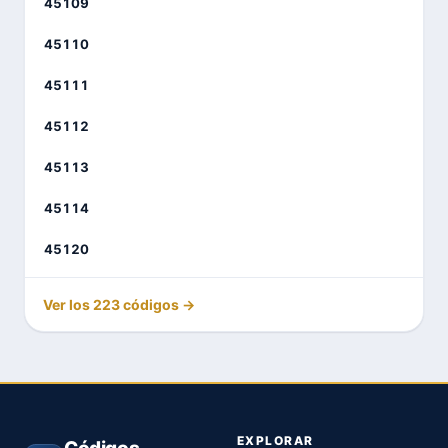
45109
45110
45111
45112
45113
45114
45120
Ver los 223 códigos →
EXPLORAR