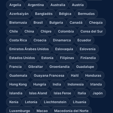
Argelia
Argentina
Australia
Austria
Azerbaiyán
Bangladés
Bélgica
Bermudas
Bielorrusia
Brasil
Bulgaria
Canadá
Chequia
Chile
China
Chipre
Colombia
Corea del Sur
Costa Rica
Croacia
Dinamarca
Ecuador
Emiratos Árabes Unidos
Eslovaquia
Eslovenia
Estados Unidos
Estonia
Filipinas
Finlandia
Francia
Gibraltar
Groenlandia
Guadalupe
Guatemala
Guayana Francesa
Haití
Honduras
Hong Kong
Hungría
India
Indonesia
Irlanda
Islandia
Islas Aland
Islas Feroe
Italia
Japón
Kenia
Letonia
Liechtenstein
Lituania
Luxemburgo
Macao
Macedonia del Norte