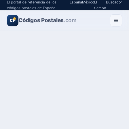
El portal de referencia de los
España
México
El
Buscador
códigos postales de España
tiempo
Códigos Postales
.com
CP