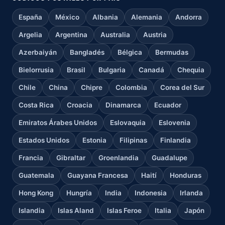
España
México
Albania
Alemania
Andorra
Argelia
Argentina
Australia
Austria
Azerbaiyán
Bangladés
Bélgica
Bermudas
Bielorrusia
Brasil
Bulgaria
Canadá
Chequia
Chile
China
Chipre
Colombia
Corea del Sur
Costa Rica
Croacia
Dinamarca
Ecuador
Emiratos Árabes Unidos
Eslovaquia
Eslovenia
Estados Unidos
Estonia
Filipinas
Finlandia
Francia
Gibraltar
Groenlandia
Guadalupe
Guatemala
Guayana Francesa
Haití
Honduras
Hong Kong
Hungría
India
Indonesia
Irlanda
Islandia
Islas Aland
Islas Feroe
Italia
Japón