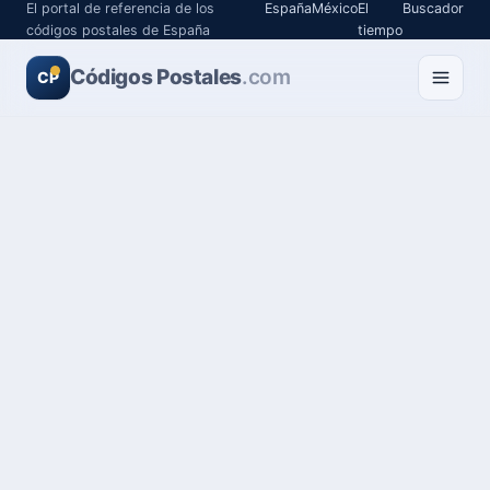
El portal de referencia de los
España
México
El
Buscador
códigos postales de España
tiempo
Códigos Postales
.com
CP