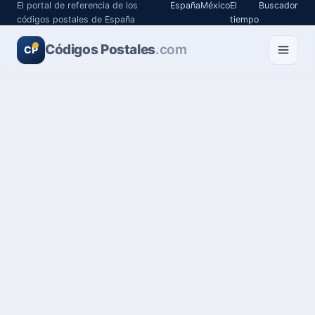
El portal de referencia de los
España
México
El
Buscador
códigos postales de España
tiempo
Códigos Postales
.com
CP