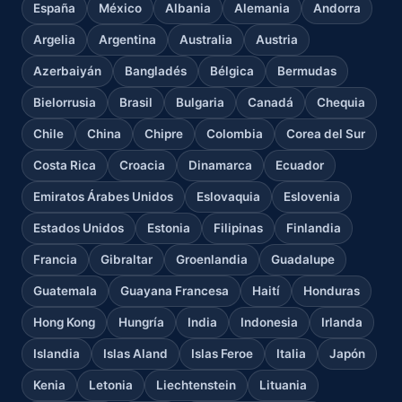
España
México
Albania
Alemania
Andorra
Argelia
Argentina
Australia
Austria
Azerbaiyán
Bangladés
Bélgica
Bermudas
Bielorrusia
Brasil
Bulgaria
Canadá
Chequia
Chile
China
Chipre
Colombia
Corea del Sur
Costa Rica
Croacia
Dinamarca
Ecuador
Emiratos Árabes Unidos
Eslovaquia
Eslovenia
Estados Unidos
Estonia
Filipinas
Finlandia
Francia
Gibraltar
Groenlandia
Guadalupe
Guatemala
Guayana Francesa
Haití
Honduras
Hong Kong
Hungría
India
Indonesia
Irlanda
Islandia
Islas Aland
Islas Feroe
Italia
Japón
Kenia
Letonia
Liechtenstein
Lituania