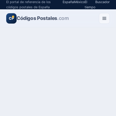
El portal de referencia de los
España
México
El
Buscador
códigos postales de España
tiempo
Códigos Postales
.com
CP