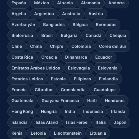
España
México
Albania
Alemania
Andorra
Argelia
Argentina
Australia
Austria
Azerbaiyán
Bangladés
Bélgica
Bermudas
Bielorrusia
Brasil
Bulgaria
Canadá
Chequia
Chile
China
Chipre
Colombia
Corea del Sur
Costa Rica
Croacia
Dinamarca
Ecuador
Emiratos Árabes Unidos
Eslovaquia
Eslovenia
Estados Unidos
Estonia
Filipinas
Finlandia
Francia
Gibraltar
Groenlandia
Guadalupe
Guatemala
Guayana Francesa
Haití
Honduras
Hong Kong
Hungría
India
Indonesia
Irlanda
Islandia
Islas Aland
Islas Feroe
Italia
Japón
Kenia
Letonia
Liechtenstein
Lituania