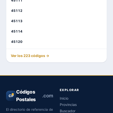
45111
45112
45113
45114
45120
Ver los 223 códigos →
EXPLORAR
Códigos
.com
CP
Inicio
Postales
Provincias
El directorio de referencia de
Buscador