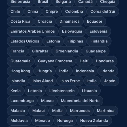
Bielorrusia
Brasil
Bulgaria
Canadá
Chequia
Chile
China
Chipre
Colombia
Corea del Sur
Costa Rica
Croacia
Dinamarca
Ecuador
Emiratos Árabes Unidos
Eslovaquia
Eslovenia
Estados Unidos
Estonia
Filipinas
Finlandia
Francia
Gibraltar
Groenlandia
Guadalupe
Guatemala
Guayana Francesa
Haití
Honduras
Hong Kong
Hungría
India
Indonesia
Irlanda
Islandia
Islas Aland
Islas Feroe
Italia
Japón
Kenia
Letonia
Liechtenstein
Lituania
Luxemburgo
Macao
Macedonia del Norte
Malasia
Malaui
Malta
Marruecos
Martinica
Moldavia
Mónaco
Noruega
Nueva Zelanda