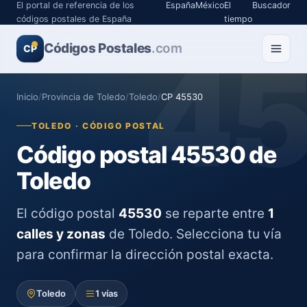
El portal de referencia de los
España
México
El
Buscador
códigos postales de España
tiempo
Códigos Postales
4
.com
CP
Inicio
/
Provincia de Toledo
/
Toledo
/
CP 45530
TOLEDO · CÓDIGO POSTAL
Código postal 45530 de
Toledo
El código postal
45530
se reparte entre
1
calles y zonas
de Toledo. Selecciona tu vía
para confirmar la dirección postal exacta.
Toledo
1 vías