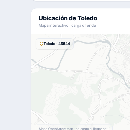
Ubicación de Toledo
Mapa interactivo · carga diferida
Toledo · 45544
Mapa OpenStreetMap · se carga al llegar aquí