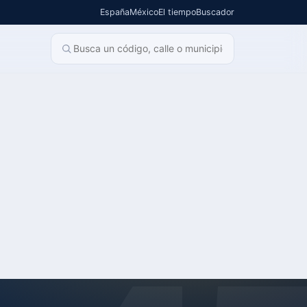
España
México
El tiempo
Buscador