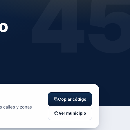
4
o
Copiar código
s calles y zonas
Ver municipio