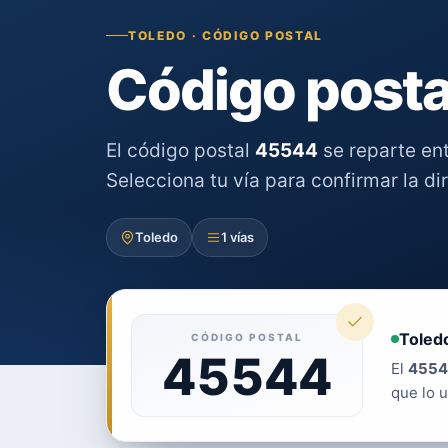
TOLEDO · CÓDIGO POSTAL
Código posta
El código postal
45544
se reparte en
Selecciona tu vía para confirmar la di
Toledo
1 vías
Toledo
CÓDIGO POSTAL
45544
El
4554
que lo u