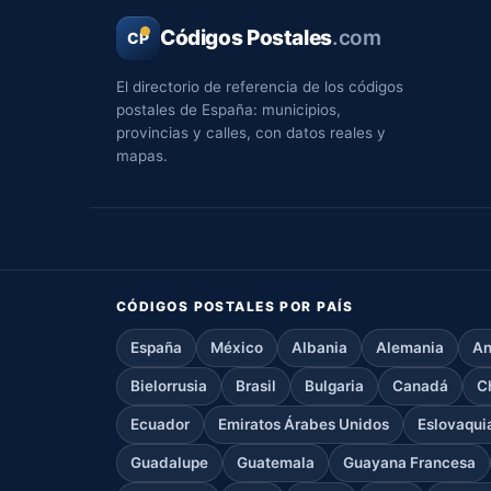
Códigos Postales
.com
CP
El directorio de referencia de los códigos
postales de España: municipios,
provincias y calles, con datos reales y
mapas.
CÓDIGOS POSTALES POR PAÍS
España
México
Albania
Alemania
An
Bielorrusia
Brasil
Bulgaria
Canadá
C
Ecuador
Emiratos Árabes Unidos
Eslovaqui
Guadalupe
Guatemala
Guayana Francesa