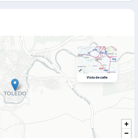
Vista de calle
+
−