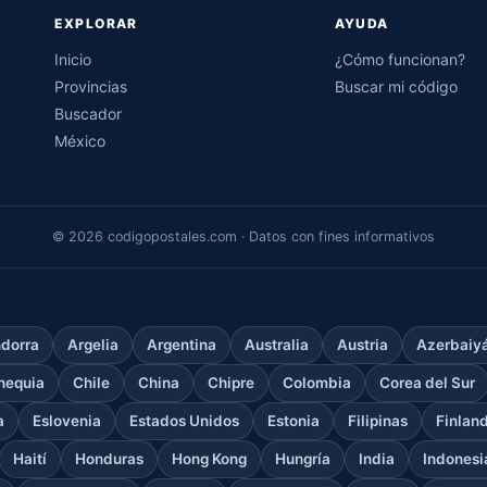
EXPLORAR
AYUDA
Inicio
¿Cómo funcionan?
Provincias
Buscar mi código
Buscador
México
© 2026 codigopostales.com · Datos con fines informativos
dorra
Argelia
Argentina
Australia
Austria
Azerbaiy
hequia
Chile
China
Chipre
Colombia
Corea del Sur
a
Eslovenia
Estados Unidos
Estonia
Filipinas
Finlan
Haití
Honduras
Hong Kong
Hungría
India
Indonesi