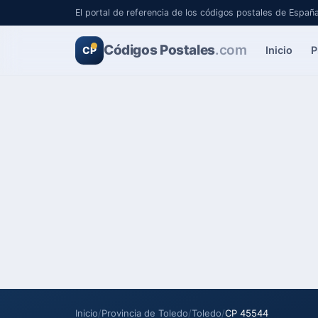
El portal de referencia de los códigos postales de Españ
Códigos Postales
.com
Inicio
P
CP
Inicio
/
Provincia de Toledo
/
Toledo
/
CP 45544