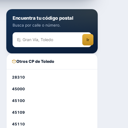
Encuentra tu código postal
Busca por calle o número.
Ir
Otros CP de Toledo
28310
45000
45100
45109
45110