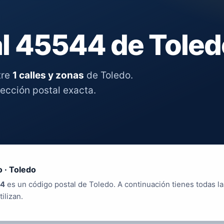
l 45544 de Toled
tre
1 calles y zonas
de Toledo.
rección postal exacta.
 · Toledo
4
es un código postal de Toledo. A continuación tienes todas la
tilizan.