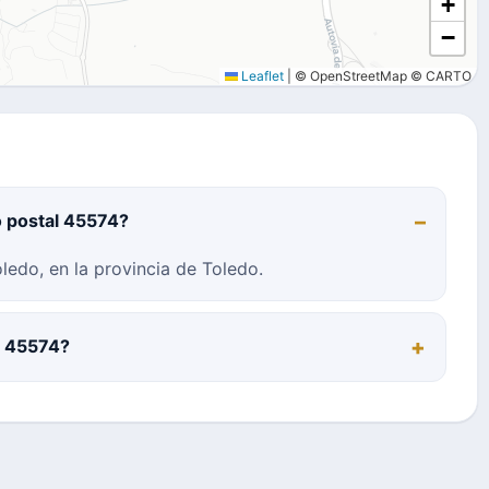
+
−
Leaflet
|
© OpenStreetMap © CARTO
o postal 45574?
ledo, en la provincia de Toledo.
al 45574?