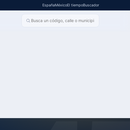
España
México
El tiempo
Buscador