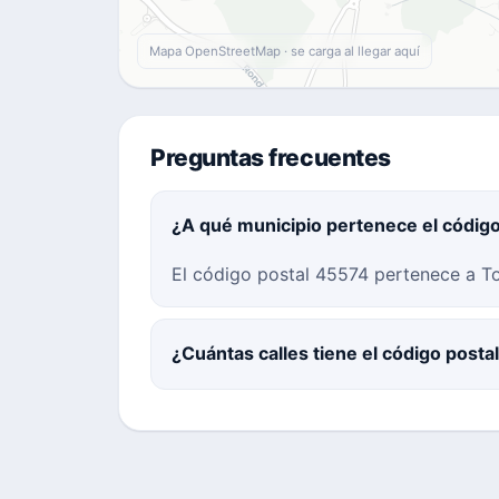
Mapa OpenStreetMap · se carga al llegar aquí
Preguntas frecuentes
¿A qué municipio pertenece el códig
El código postal 45574 pertenece a To
¿Cuántas calles tiene el código post