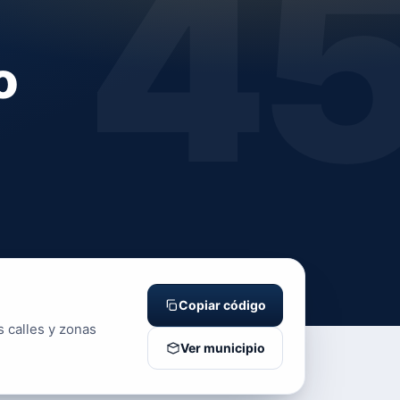
4
o
Copiar código
s calles y zonas
Ver municipio