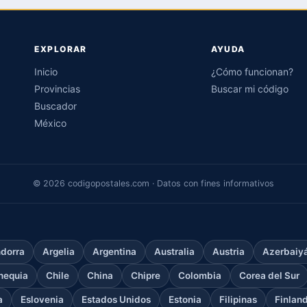
EXPLORAR
AYUDA
Inicio
¿Cómo funcionan?
Provincias
Buscar mi código
Buscador
México
© 2026 codigopostales.com · Datos con fines informativos
dorra
Argelia
Argentina
Australia
Austria
Azerbaiy
hequia
Chile
China
Chipre
Colombia
Corea del Sur
a
Eslovenia
Estados Unidos
Estonia
Filipinas
Finlan