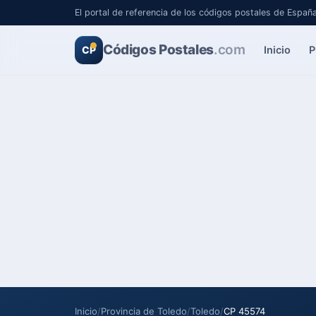
El portal de referencia de los códigos postales de Españ
Códigos Postales
.com
Inicio
P
CP
Inicio
/
Provincia de Toledo
/
Toledo
/
CP 45574