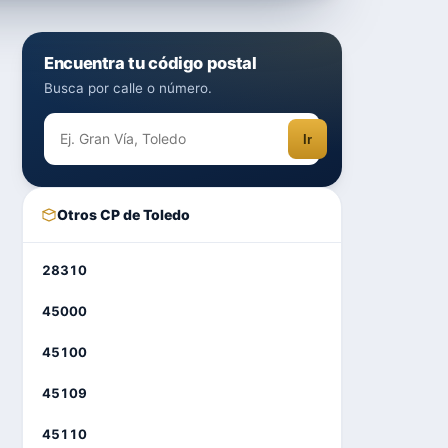
Encuentra tu código postal
Busca por calle o número.
Ir
Otros CP de Toledo
28310
45000
45100
45109
45110