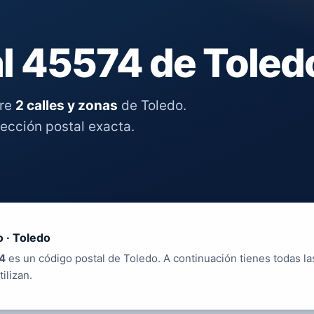
l 45574 de Toled
tre
2 calles y zonas
de Toledo.
rección postal exacta.
 · Toledo
4
es un código postal de Toledo. A continuación tienes todas la
tilizan.