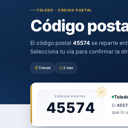
TOLEDO · CÓDIGO POSTAL
Código posta
El código postal
45574
se reparte en
Selecciona tu vía para confirmar la di
Toledo
2 vías
Toledo
CÓDIGO POSTAL
45574
El
4557
que lo u