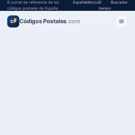
El portal de referencia de los
España
México
El
Buscador
códigos postales de España
tiempo
Códigos Postales
.com
CP