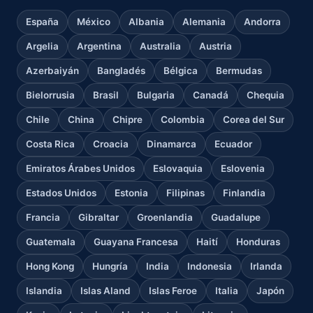
España
México
Albania
Alemania
Andorra
Argelia
Argentina
Australia
Austria
Azerbaiyán
Bangladés
Bélgica
Bermudas
Bielorrusia
Brasil
Bulgaria
Canadá
Chequia
Chile
China
Chipre
Colombia
Corea del Sur
Costa Rica
Croacia
Dinamarca
Ecuador
Emiratos Árabes Unidos
Eslovaquia
Eslovenia
Estados Unidos
Estonia
Filipinas
Finlandia
Francia
Gibraltar
Groenlandia
Guadalupe
Guatemala
Guayana Francesa
Haití
Honduras
Hong Kong
Hungría
India
Indonesia
Irlanda
Islandia
Islas Aland
Islas Feroe
Italia
Japón