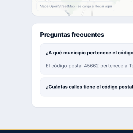
Mapa OpenStreetMap · se carga al llegar aquí
Preguntas frecuentes
¿A qué municipio pertenece el códig
El código postal 45662 pertenece a To
¿Cuántas calles tiene el código post