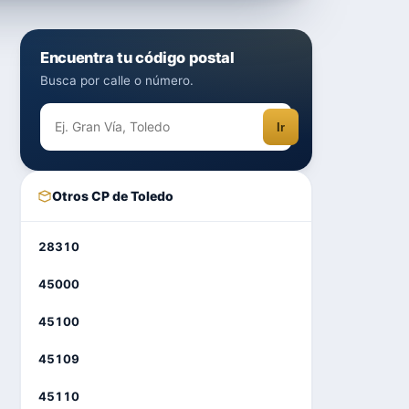
Encuentra tu código postal
Busca por calle o número.
Ir
Otros CP de Toledo
28310
45000
45100
45109
45110