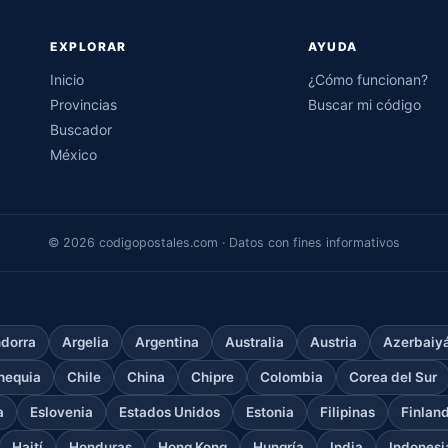
EXPLORAR
AYUDA
Inicio
¿Cómo funcionan?
Provincias
Buscar mi código
Buscador
México
© 2026 codigopostales.com · Datos con fines informativos
dorra
Argelia
Argentina
Australia
Austria
Azerbaiy
hequia
Chile
China
Chipre
Colombia
Corea del Sur
a
Eslovenia
Estados Unidos
Estonia
Filipinas
Finlan
Haití
Honduras
Hong Kong
Hungría
India
Indonesi