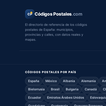
Códigos Postales
.com
CP
El directorio de referencia de los códigos
postales de España: municipios,
provincias y calles, con datos reales y
mapas.
CÓDIGOS POSTALES POR PAÍS
España
México
Albania
Alemania
An
Bielorrusia
Brasil
Bulgaria
Canadá
C
Ecuador
Emiratos Árabes Unidos
Eslovaqui
Guadalupe
Guatemala
Guayana Francesa