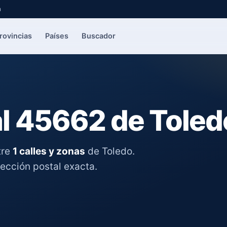
a
rovincias
Países
Buscador
l 45662 de Toled
tre
1 calles y zonas
de Toledo.
rección postal exacta.