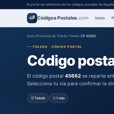
El portal de referencia de los códigos postales de Españ
Códigos Postales
.com
Inicio
P
CP
Inicio
/
Provincia de Toledo
/
Toledo
/
CP 45662
TOLEDO · CÓDIGO POSTAL
Código posta
El código postal
45662
se reparte en
Selecciona tu vía para confirmar la di
Toledo
1 vías