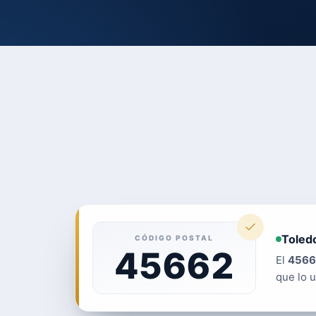
Toledo
CÓDIGO POSTAL
45662
El
4566
que lo u