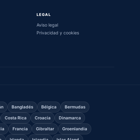
LEGAL
Aviso legal
Privacidad y cookies
án
Bangladés
Bélgica
Bermudas
Costa Rica
Croacia
Dinamarca
dia
Francia
Gibraltar
Groenlandia
a
Irlanda
Islandia
Islas Aland