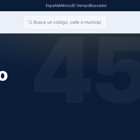
España
México
El tiempo
Buscador
4
o