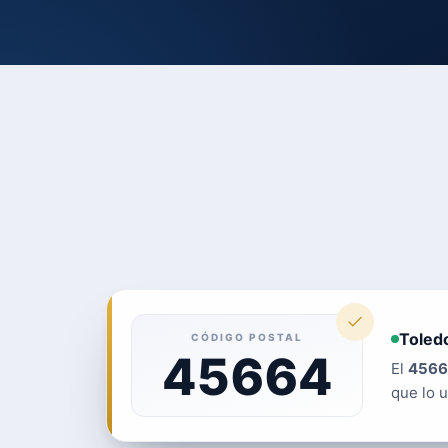
Toledo
CÓDIGO POSTAL
45664
El
4566
que lo u