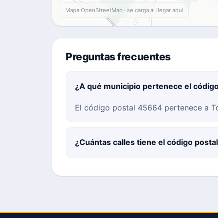
Mapa OpenStreetMap · se carga al llegar aquí
Preguntas frecuentes
¿A qué municipio pertenece el códig
El código postal 45664 pertenece a To
¿Cuántas calles tiene el código post