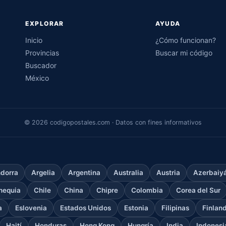
EXPLORAR
AYUDA
Inicio
¿Cómo funcionan?
Provincias
Buscar mi código
Buscador
México
© 2026 codigopostales.com · Datos con fines informativos
dorra
Argelia
Argentina
Australia
Austria
Azerbaiy
hequia
Chile
China
Chipre
Colombia
Corea del Sur
a
Eslovenia
Estados Unidos
Estonia
Filipinas
Finlan
Haití
Honduras
Hong Kong
Hungría
India
Indonesi