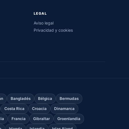
LEGAL
Aviso legal
Privacidad y cookies
án
Bangladés
Bélgica
Bermudas
Costa Rica
Croacia
Dinamarca
dia
Francia
Gibraltar
Groenlandia
a
Irlanda
Islandia
Islas Aland