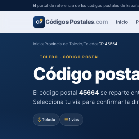
El portal de referencia de los códigos postales de Españ
Códigos Postales
.com
Inicio
P
CP
Inicio
/
Provincia de Toledo
/
Toledo
/
CP 45664
TOLEDO · CÓDIGO POSTAL
Código posta
El código postal
45664
se reparte en
Selecciona tu vía para confirmar la di
Toledo
1 vías