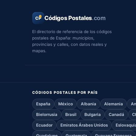
Códigos Postales
.com
CP
El directorio de referencia de los códigos
postales de España: municipios,
provincias y calles, con datos reales y
mapas.
CÓDIGOS POSTALES POR PAÍS
España
México
Albania
Alemania
An
Bielorrusia
Brasil
Bulgaria
Canadá
C
Ecuador
Emiratos Árabes Unidos
Eslovaqui
Guadalupe
Guatemala
Guayana Francesa