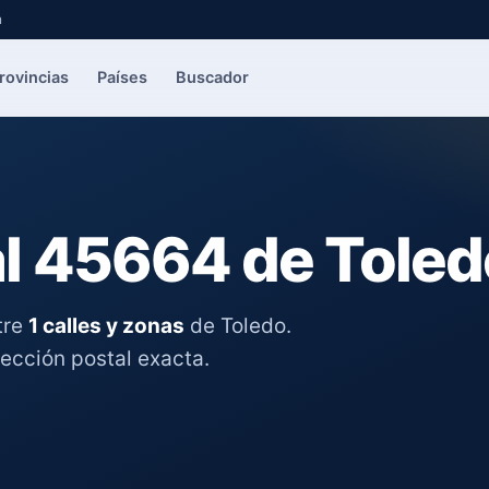
a
rovincias
Países
Buscador
l 45664 de Toled
tre
1 calles y zonas
de Toledo.
rección postal exacta.