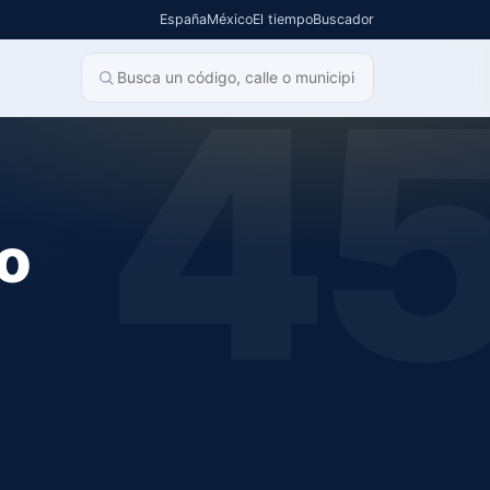
España
México
El tiempo
Buscador
4
o