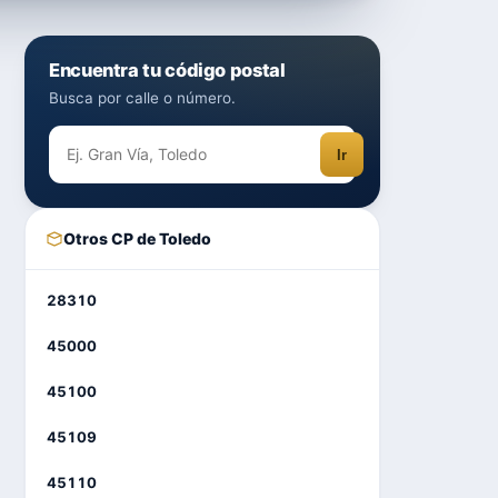
Encuentra tu código postal
Busca por calle o número.
Ir
Otros CP de Toledo
28310
45000
45100
45109
45110