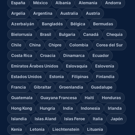
España
México
Albania
Alemania
Andorra
Argelia
Argentina
Australia
Austria
Azerbaiyán
Bangladés
Bélgica
Bermudas
Bielorrusia
Brasil
Bulgaria
Canadá
Chequia
Chile
China
Chipre
Colombia
Corea del Sur
Costa Rica
Croacia
Dinamarca
Ecuador
Emiratos Árabes Unidos
Eslovaquia
Eslovenia
Estados Unidos
Estonia
Filipinas
Finlandia
Francia
Gibraltar
Groenlandia
Guadalupe
Guatemala
Guayana Francesa
Haití
Honduras
Hong Kong
Hungría
India
Indonesia
Irlanda
Islandia
Islas Aland
Islas Feroe
Italia
Japón
Kenia
Letonia
Liechtenstein
Lituania