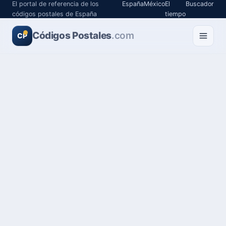
El portal de referencia de los
España
México
El
Buscador
códigos postales de España
tiempo
Códigos Postales
.com
CP