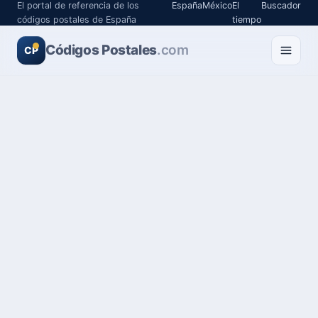
El portal de referencia de los
España
México
El
Buscador
códigos postales de España
tiempo
Códigos Postales
.com
CP