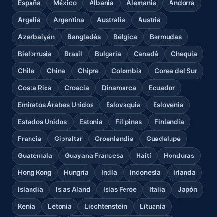
España
México
Albania
Alemania
Andorra
Argelia
Argentina
Australia
Austria
Azerbaiyán
Bangladés
Bélgica
Bermudas
Bielorrusia
Brasil
Bulgaria
Canadá
Chequia
Chile
China
Chipre
Colombia
Corea del Sur
Costa Rica
Croacia
Dinamarca
Ecuador
Emiratos Árabes Unidos
Eslovaquia
Eslovenia
Estados Unidos
Estonia
Filipinas
Finlandia
Francia
Gibraltar
Groenlandia
Guadalupe
Guatemala
Guayana Francesa
Haití
Honduras
Hong Kong
Hungría
India
Indonesia
Irlanda
Islandia
Islas Aland
Islas Feroe
Italia
Japón
Kenia
Letonia
Liechtenstein
Lituania