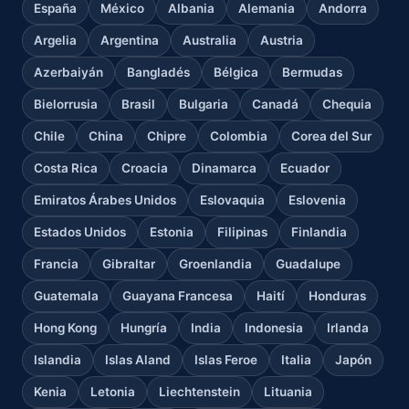
España
México
Albania
Alemania
Andorra
Argelia
Argentina
Australia
Austria
Azerbaiyán
Bangladés
Bélgica
Bermudas
Bielorrusia
Brasil
Bulgaria
Canadá
Chequia
Chile
China
Chipre
Colombia
Corea del Sur
Costa Rica
Croacia
Dinamarca
Ecuador
Emiratos Árabes Unidos
Eslovaquia
Eslovenia
Estados Unidos
Estonia
Filipinas
Finlandia
Francia
Gibraltar
Groenlandia
Guadalupe
Guatemala
Guayana Francesa
Haití
Honduras
Hong Kong
Hungría
India
Indonesia
Irlanda
Islandia
Islas Aland
Islas Feroe
Italia
Japón
Kenia
Letonia
Liechtenstein
Lituania