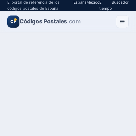
El portal de referencia de los
España
México
El
Buscador
códigos postales de España
tiempo
Códigos Postales
.com
CP